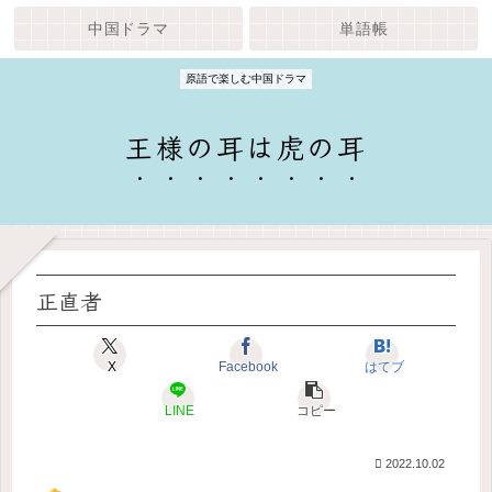
中国ドラマ
単語帳
原語で楽しむ中国ドラマ
王様の耳は虎の耳
正直者
X
Facebook
はてブ
LINE
コピー
2022.10.02