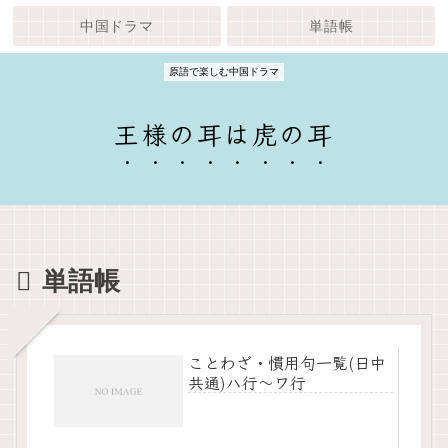
中国ドラマ
単語帳
原語で楽しむ中国ドラマ
王様の耳は虎の耳
単語帳
ことわざ・慣用句一覧(日中
共通)ハ行～ワ行