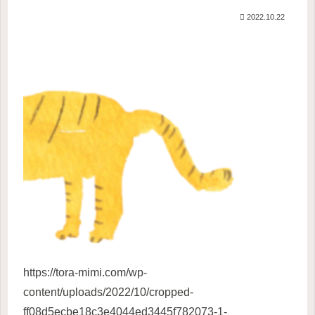
2022.10.22
https://tora-mimi.com/wp-
content/uploads/2022/10/cropped-
ff08d5ecbe18c3e4044ed3445f782073-1-