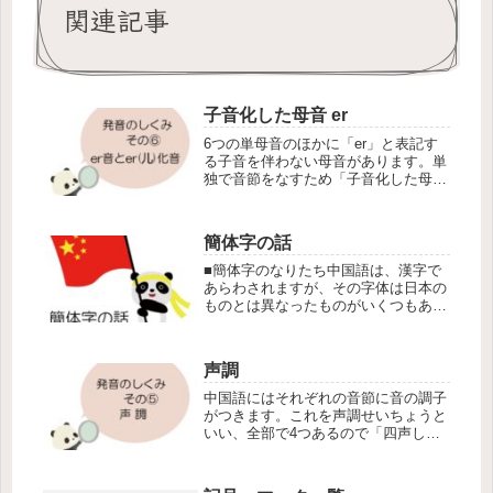
関連記事
子音化した母音 er
6つの単母音のほかに「er」と表記す
る子音を伴わない母音があります。単
独で音節をなすため「子音化した母
音」と呼ばれます。「アー」と言いな
がら舌をくるっと反り上げる巻舌音で
す。
簡体字の話
■簡体字のなりたち中国語は、漢字で
あらわされますが、その字体は日本の
ものとは異なったものがいくつもある
ことに気付きます。
声調
中国語にはそれぞれの音節に音の調子
がつきます。これを声調せいちょうと
いい、全部で4つあるので「四声しせ
い」ともいいます。母音の上について
いるマーク「ˉ」「ˊ」「ˇ」「ˋ」が声
調記号です。音節が同じでも、声調が