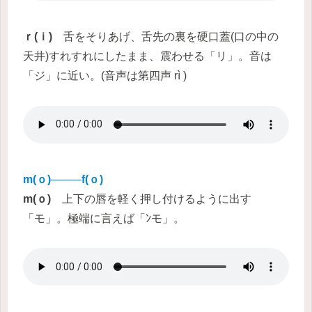
ｒ(ｉ)
舌をそりあげ、舌先の裏を硬口蓋(口の中の
天井)すれすれにしたまま、震わせる「リ」。音は
「ジ」に近い。(音声は第四声 rì )
m(ｏ)────f(ｏ)
m(ｏ)
上下の唇を軽く押し付けるように出す
「モ」。極端に言えば「ﾝモ」。