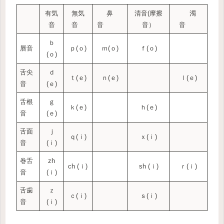
有気
無気
鼻
清音(摩擦
濁
音
音
音
音）
音
ｂ
唇音
ｐ(ｏ)
ｍ(ｏ)
ｆ(ｏ)
(ｏ)
舌尖
ｄ
ｔ(ｅ)
ｎ(ｅ)
ｌ(ｅ)
音
(ｅ)
舌根
ｇ
ｋ(ｅ)
ｈ(ｅ)
音
(ｅ)
舌面
ｊ
ｑ(ｉ)
ｘ(ｉ)
音
(ｉ)
巻舌
zh
ch (ｉ)
sh (ｉ)
ｒ(ｉ)
音
(ｉ)
舌歯
ｚ
ｃ(ｉ)
ｓ(ｉ)
音
(ｉ)