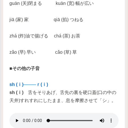
guān (关)閉まる kuān (宽) 幅が広い
jiā (家) 家 qiā (掐) つねる
zhá (炸)油で揚げる chá (茶) お茶
zǎo (早) 早い cǎo (草) 草
■その他の子音
sh (ｉ)────ｒ(ｉ)
sh (ｉ)
舌をそりあげ、舌先の裏を硬口蓋(口の中の
天井)すれすれにしたまま、息を摩擦させて「シ」。