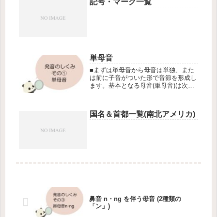
記号・マーク一覧
変われば意味も変わります。
単母音
■まずは単母音から母音は単独、また
は前に子音がついた形で音節を形成し
ます。基本となる母音(単母音)は次の6
つです。
国名＆首都一覧(南北アメリカ)
鼻音 n・ng を伴う母音 (2種類の
「ン」)