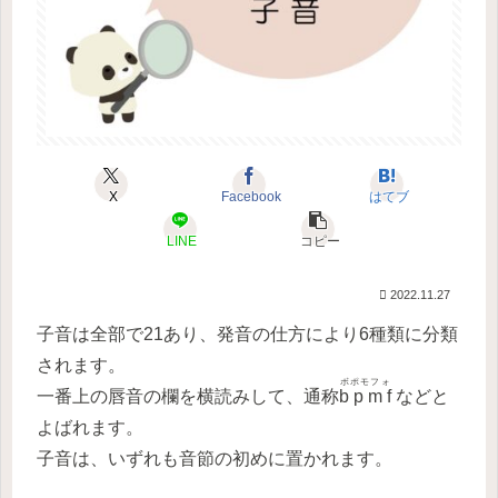
X
Facebook
はてブ
LINE
コピー
2022.11.27
子音は全部で21あり、発音の仕方により6種類に分類
されます。
ボポモフォ
一番上の唇音の欄を横読みして、通称
b p m f
などと
よばれます。
子音は、いずれも音節の初めに置かれます。