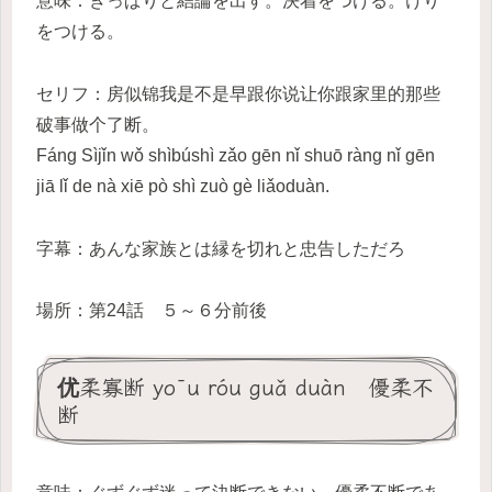
意味：きっぱりと結論を出す。決着をつける。けり
をつける。
セリフ：房似锦我是不是早跟你说让你跟家里的那些
破事做个了断。
Fáng Sìjǐn wǒ shìbúshì zǎo gēn nǐ shuō ràng nǐ gēn
jiā lǐ de nà xiē pò shì zuò gè liǎoduàn.
字幕：あんな家族とは縁を切れと忠告しただろ
場所：第24話 ５～６分前後
优柔寡断 yōu róu guǎ duàn 優柔不
断