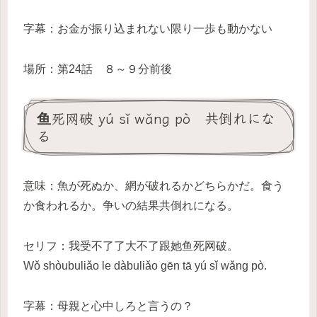
字幕：お金が振り込まれない限り一歩も動かない
場所：第24話 ８～９分前後
鱼死网破 yú sǐ wǎng pò 共倒れにな
る
意味：魚が死ぬか、網が破れるかどちらかだ。食う
か食われるか。争いの結果共倒れになる。
セリフ：我受不了了大不了跟她鱼死网破。
Wǒ shòubuliǎo le dàbuliǎo gēn tā yú sǐ wǎng pò.
字幕：母親と心中しろと言うの？