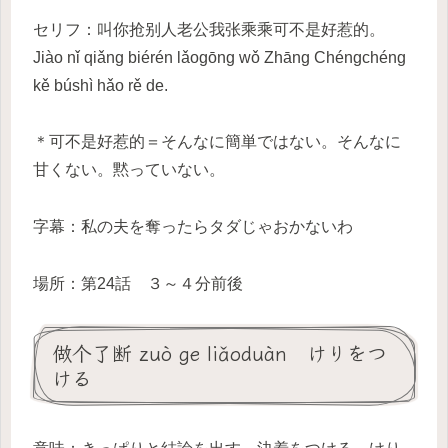
セリフ：叫你抢别人老公我张乘乘可不是好惹的。
Jiào nǐ qiǎng biérén lǎogōng wǒ Zhāng Chéngchéng
kě búshì hǎo rě de.
＊可不是好惹的＝そんなに簡単ではない。そんなに
甘くない。黙っていない。
字幕：私の夫を奪ったらタダじゃおかないわ
場所：第24話 ３～４分前後
做个了断 zuò ge liǎoduàn けりをつ
ける