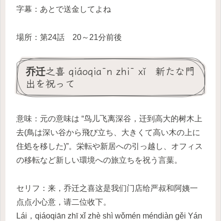
字幕：あとで送金してよね
場所：第24話 20～21分前後
乔迁之喜 qiáoqiān zhī xǐ 新たな門
出を祝って
意味：元の意味は “鸟儿飞离深谷，迁到高大的树木上
去(鳥は深い谷から飛び立ち、大きくて高い木の上に
住処を移した)”。栄転や新居への引っ越し、オフィス
の移転など新しい環境への旅立ちを祝う言葉。
セリフ：来，乔迁之喜这是我们门店给严叔和阿姨一
点点小心意，请二位收下。
Lái，qiáoqiān zhī xǐ zhè shì wǒmén méndiàn gěi Yán