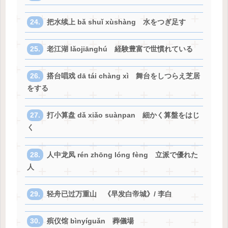
把水续上 bǎ shuǐ xùshàng 水をつぎ足す
老江湖 lǎojiānghú 経験豊富で世慣れている
搭台唱戏 dā tái chàng xì 舞台をしつらえ芝居
をする
打小算盘 dǎ xiǎo suànpan 細かく算盤をはじ
く
人中龙凤 rén zhōng lóng fèng 立派で優れた
人
轻舟已过万重山 《早发白帝城》/ 李白
殡仪馆 bìnyíguǎn 葬儀場