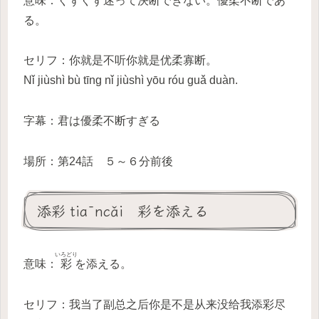
意味：ぐずぐず迷って決断できない。優柔不断であ
る。
セリフ：你就是不听你就是优柔寡断。
Nǐ jiùshì bù tīng nǐ jiùshì yōu róu guǎ duàn.
字幕：君は優柔不断すぎる
場所：第24話 ５～６分前後
添彩 tiāncǎi 彩を添える
いろどり
意味：
彩
を添える。
セリフ：我当了副总之后你是不是从来没给我添彩尽