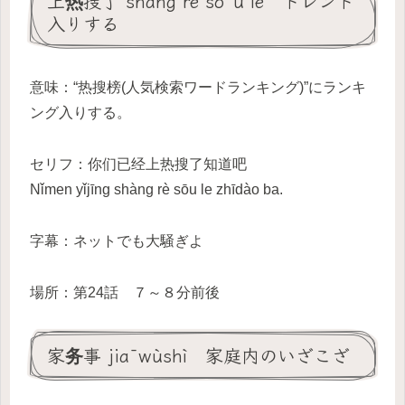
上热搜了 shàng rè sōu le トレンド
入りする
意味：“热搜榜(人気検索ワードランキング)”にランキ
ング入りする。
セリフ：你们已经上热搜了知道吧
Nǐmen yǐjīng shàng rè sōu le zhīdào ba.
字幕：ネットでも大騒ぎよ
場所：第24話 ７～８分前後
家务事 jiāwùshì 家庭内のいざこざ