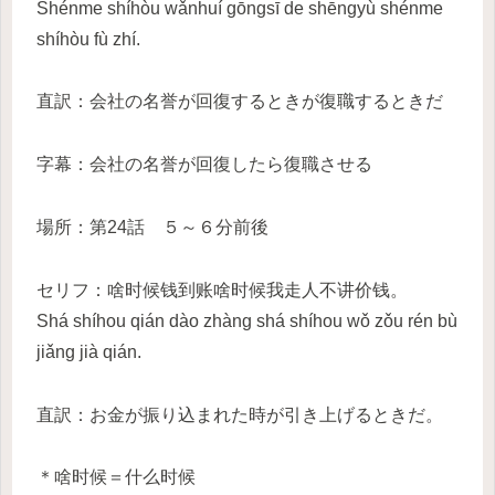
Shénme shíhòu wǎnhuí gōngsī de shēngyù shénme
shíhòu fù zhí.
直訳：会社の名誉が回復するときが復職するときだ
字幕：会社の名誉が回復したら復職させる
場所：第24話 ５～６分前後
セリフ：啥时候钱到账啥时候我走人不讲价钱。
Shá shíhou qián dào zhàng shá shíhou wǒ zǒu rén bù
jiǎng jià qián.
直訳：お金が振り込まれた時が引き上げるときだ。
＊啥时候＝什么时候