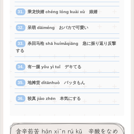
乘龙快婿 chéng lóng kuài xù 娘婿
呆萌 dāiméng おバカで可愛い
杀回马枪 shā huímǎqiāng 急に振り返り反撃
する
有一腿 yǒu yì tuǐ デキてる
地摊货 dìtānhuò バッタもん
较真 jiào zhēn 本気にする
含辛茹苦 hán xīn rú kǔ 辛酸をなめ