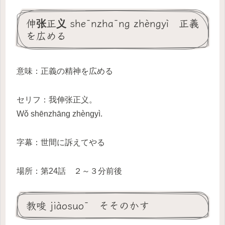
伸张正义 shēnzhāng zhèngyì 正義
を広める
意味：正義の精神を広める
セリフ：我伸张正义。
Wǒ shēnzhāng zhèngyì.
字幕：世間に訴えてやる
場所：第24話 ２～３分前後
教唆 jiàosuō そそのかす