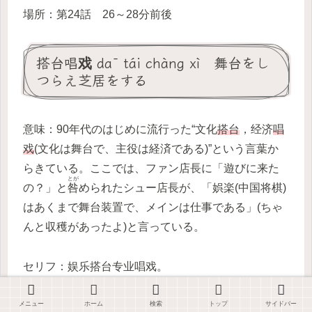
場所：第24話 26～28分前後
搭台唱戏 dā tái chàng xì 舞台をし
つらえ芝居をする
意味：90年代のはじめに流行った“文化
搭台
，经济
唱
戏
(文化は舞台で、主役は経済である)”という言葉か
らきている。ここでは、ファン店長に「遊びに来た
とが
の？」と
咎
められたシュー店長が、「娯楽(中国将棋)
はあくまで舞台装置で、メインは仕事である」(ちゃ
んと収穫があったよ)と言っている。
セリフ：娱乐搭台专业唱戏。
Yúlè dā tái zhuānyè chàng xì.
メニュー
ホーム
検索
トップ
サイドバー