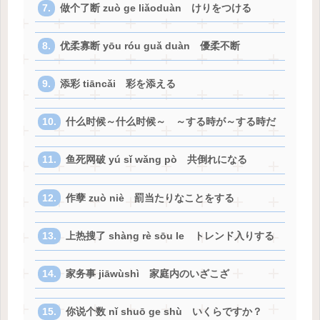
做个了断 zuò ge liǎoduàn けりをつける
优柔寡断 yōu róu guǎ duàn 優柔不断
添彩 tiāncǎi 彩を添える
什么时候～什么时候～ ～する時が～する時だ
鱼死网破 yú sǐ wǎng pò 共倒れになる
作孽 zuò niè 罰当たりなことをする
上热搜了 shàng rè sōu le トレンド入りする
家务事 jiāwùshì 家庭内のいざこざ
你说个数 nǐ shuō ge shù いくらですか？