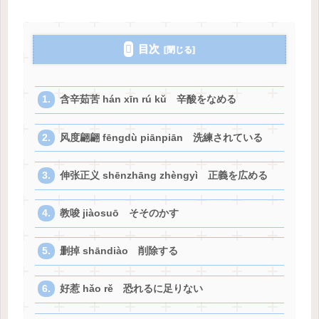
目次
含辛茹苦 hán xīn rú kǔ 辛酸をなめる
风度翩翩 fēngdù piānpiān 洗練されている
伸张正义 shēnzhāng zhèngyì 正義を広める
教唆 jiàosuō そそのかす
删掉 shāndiào 削除する
好惹 hǎo rě 恐れるに足りない