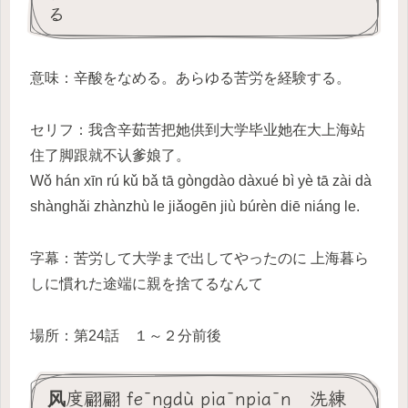
る
意味：辛酸をなめる。あらゆる苦労を経験する。
セリフ：我含辛茹苦把她供到大学毕业她在大上海站
住了脚跟就不认爹娘了。
Wǒ hán xīn rú kǔ bǎ tā gòngdào dàxué bì yè tā zài dà
shànghǎi zhànzhù le jiǎogēn jiù búrèn diē niáng le.
字幕：苦労して大学まで出してやったのに 上海暮ら
しに慣れた途端に親を捨てるなんて
場所：第24話 １～２分前後
风度翩翩 fēngdù piānpiān 洗練