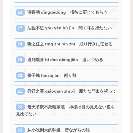
请得动 qǐngdedòng 招待に応じてもらう
油盐不进 yóu yán bú jìn 聞く耳を持たない
听之任之 tīng zhī rèn zhī 成り行きに任せる
逼到墙角 bī dào qiángjiǎo 追いつめる
份子钱 fènziqián 割り前
乔迁之喜 qiáoqiān zhī xǐ 新たな門出を祝って
老天爷饿不死瞎家雀 神様は目の見えない雀を
見捨てない
从小吃到大的味道 昔ながらの味