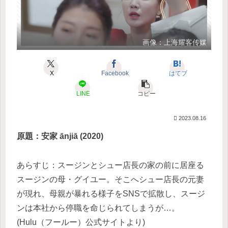
画像：上海耀客传媒
X
Facebook
はてブ
LINE
コピー
2023.08.16
原題：安家 ānjiā (2020)
あらすじ：スージンとシュー店長の家の前に居座る
スージンの母・グイユー。そこへシュー店長の元妻
が現れ、母親が暴れる様子をSNSで拡散し、スージ
ンは本社から停職を命じられてしまうが…。
(Hulu（フールー）公式サイトより)