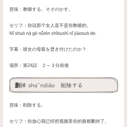
意味：教唆する。そそのかす。
セリフ：你说那个女人是不是你教唆的。
Nǐ shuō nā gè nǚrén shìbushì nǐ jiàosuō de.
字幕：彼女の母親を焚き付けたのか？
場所：第24話 ２～３分前後
删掉 shāndiào 削除する
意味：削除する。
セリフ：你放心我已经把视频里你的脸都删掉了。