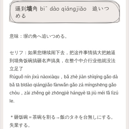
逼到墙角 bī dào qiángjiǎo 追いつ
める
意味：塀の角へ追いつめる。
セリフ：如果您继续闹下去，把这件事情搞大把她逼
到墙角饭碗搞砸名声搞臭，在整个中介行业他就没法
立足了
Rúguǒ nín jìxù nàoxiàqu，bǎ zhè jiàn shìqíng gǎo dà
bǎ tā bīdào qiángjiǎo fànwǎn gǎo zá míngshēng gǎo
chòu，zài zhěng gè zhōngjiè hángyè tā jiù méi fǎ lìzú
le.
＊砸饭碗＝茶碗を割る→飯のタネを台無しにする。
失業する。