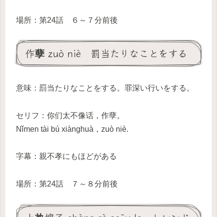
場所：第24話 ６～７分前後
作孽 zuò niè 罰当たりなことをする
意味：罰当たりなことをする。罪深い行いをする。
セリフ：你们太不像话，作孽。
Nǐmen tài bú xiànghuà，zuò niè.
字幕：親不孝にもほどがある
場所：第24話 ７～８分前後