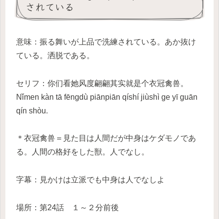
されている
意味：振る舞いが上品で洗練されている。あか抜け
ている。洒脱である。
セリフ：你们看她风度翩翩其实就是个衣冠禽兽。
Nǐmen kàn tā fēngdù piānpiān qíshí jiùshì ge yī guān
qín shòu.
＊衣冠禽兽＝見た目は人間だが中身はケダモノであ
る。人間の格好をした獣。人でなし。
字幕：見かけは立派でも中身は人でなしよ
場所：第24話 １～２分前後