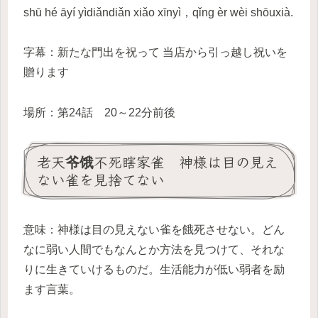
shū hé āyí yìdiǎndiǎn xiǎo xīnyì，qǐng èr wèi shōuxià.
字幕：新たな門出を祝って 当店から引っ越し祝いを
贈ります
場所：第24話 20～22分前後
老天爷饿不死瞎家雀 神様は目の見え
ない雀を見捨てない
意味：神様は目の見えない雀を餓死させない。どん
なに弱い人間でもなんとか方法を見つけて、それな
りに生きていけるものだ。生活能力が低い弱者を励
ます言葉。