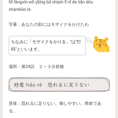
Nǐ fàngxīn wǒ yǐjīng bǎ shìpín lǐ nǐ de liǎn dōu
shāndiào le.
字幕：あなたの顔にはモザイクをかけたわ
ちなみに「モザイクをかける」”は“打
码”といいます。
場所：第24話 ２～３分前後
好惹 hǎo rě 恐れるに足りない
意味：恐れるに足りない。御しやすい。簡単であ
る。