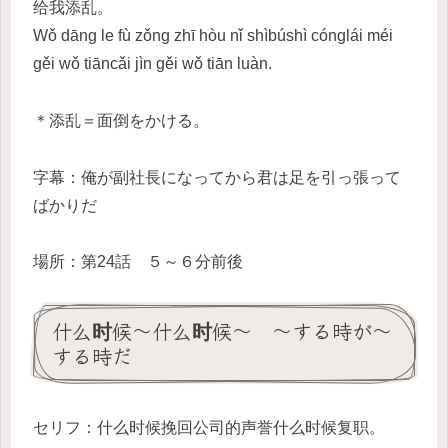
给我添乱。
Wǒ dāng le fù zǒng zhī hòu nǐ shìbúshì cónglái méi
gěi wǒ tiāncǎi jìn gěi wǒ tiān luàn.
＊添乱＝面倒をかける。
字幕：俺が副社長になってから君は足を引っ張って
ばかりだ
場所：第24話 ５～６分前後
什么时候～什么时候～ ～する時が～
する時だ
セリフ：什么时候挽回公司的声誉什么时候复职。