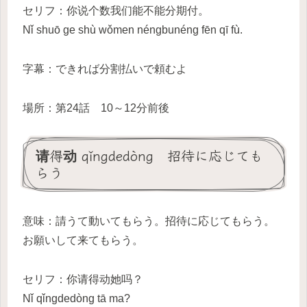
セリフ：你说个数我们能不能分期付。
Nǐ shuō ge shù wǒmen néngbunéng fēn qī fù.
字幕：できれば分割払いで頼むよ
場所：第24話 10～12分前後
请得动 qǐngdedòng 招待に応じても
らう
意味：請うて動いてもらう。招待に応じてもらう。
お願いして来てもらう。
セリフ：你请得动她吗？
Nǐ qǐngdedòng tā ma?