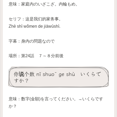
意味：家庭内のいざこざ。内輪もめ。
セリフ：这是我们的家务事。
Zhè shì wǒmen de jiāwùshì.
字幕：身内の問題なので
場所：第24話 ７～８分前後
你说个数 nǐ shuō ge shù いくらで
すか？
意味：数字(金額)を言ってください。→いくらです
か？