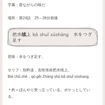
字幕：昔ながらの味だ
場所：第24話 25～26分前後
把水续上 bǎ shuǐ xùshàng 水をつぎ
足す
意味：水をつぎ足す。
セリフ：别杵这，去给张叔把水续上。
Bié chǔ zhè，qù gěi Zhāng shū bǎ shuǐ xùshang.
＊杵＝ぼんやり突っ立っている。ボケっとしてい
る。