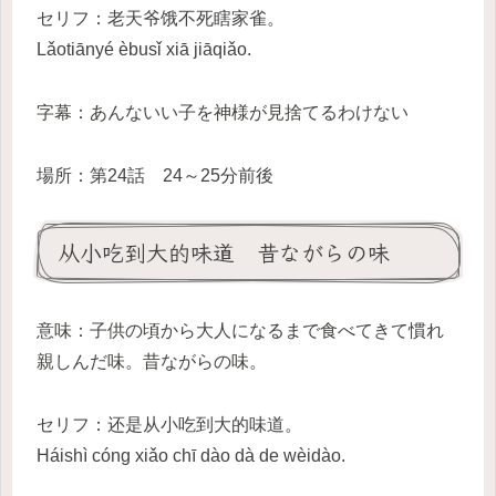
セリフ：老天爷饿不死瞎家雀。
Lǎotiānyé èbusǐ xiā jiāqiǎo.
字幕：あんないい子を神様が見捨てるわけない
場所：第24話 24～25分前後
从小吃到大的味道 昔ながらの味
意味：子供の頃から大人になるまで食べてきて慣れ
親しんだ味。昔ながらの味。
セリフ：还是从小吃到大的味道。
Háishì cóng xiǎo chī dào dà de wèidào.