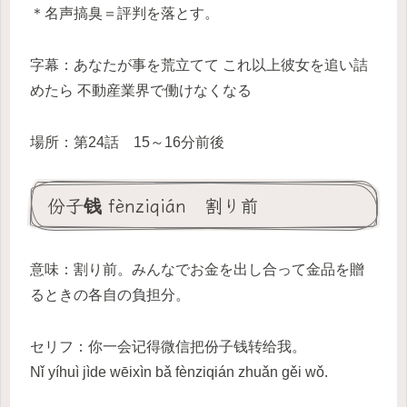
＊名声搞臭＝評判を落とす。
字幕：あなたが事を荒立てて これ以上彼女を追い詰
めたら 不動産業界で働けなくなる
場所：第24話 15～16分前後
份子钱 fènziqián 割り前
意味：割り前。みんなでお金を出し合って金品を贈
るときの各自の負担分。
セリフ：你一会记得微信把份子钱转给我。
Nǐ yíhuì jìde wēixìn bǎ fènziqián zhuǎn gěi wǒ.