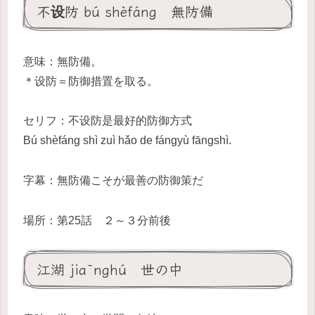
不设防 bú shèfáng 無防備
意味：無防備。
＊设防＝防御措置を取る。
セリフ：不设防是最好的防御方式
Bú shèfáng shì zuì hǎo de fángyù fāngshì.
字幕：無防備こそが最善の防御策だ
場所：第25話 ２～３分前後
江湖 jiānghú 世の中