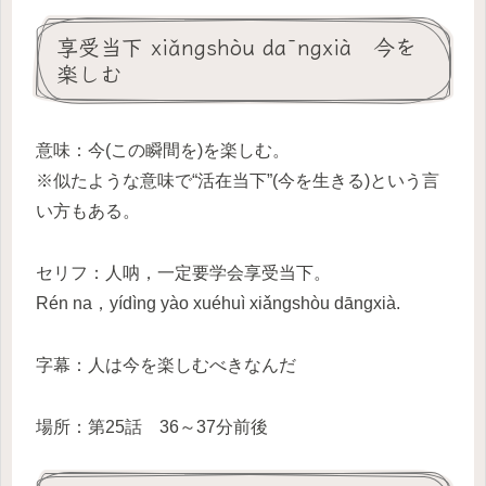
享受当下 xiǎngshòu dāngxià 今を
楽しむ
意味：今(この瞬間を)を楽しむ。
※似たような意味で“活在当下”(今を生きる)という言
い方もある。
セリフ：人呐，一定要学会享受当下。
Rén na，yídìng yào xuéhuì xiǎngshòu dāngxià.
字幕：人は今を楽しむべきなんだ
場所：第25話 36～37分前後