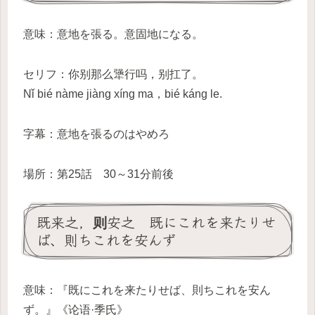
意味：意地を張る。意固地になる。
セリフ：你别那么犟行吗，别扛了。
Nǐ bié nàme jiàng xíng ma，bié káng le.
字幕：意地を張るのはやめろ
場所：第25話 30～31分前後
既来之，则安之 既にこれを来たりせ
ば、則ちこれを安んず
意味：『既にこれを来たりせば、則ちこれを安ん
ず。』《论语·季氏》