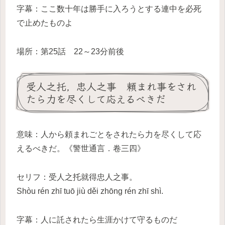
字幕：ここ数十年は勝手に入ろうとする連中を必死
で止めたものよ
場所：第25話 22～23分前後
受人之托，忠人之事 頼まれ事をされ
たら力を尽くして応えるべきだ
意味：人から頼まれごとをされたら力を尽くして応
えるべきだ。《警世通言．卷三四》
セリフ：受人之托就得忠人之事。
Shòu rén zhī tuō jiù děi zhōng rén zhī shì.
字幕：人に託されたら生涯かけて守るものだ