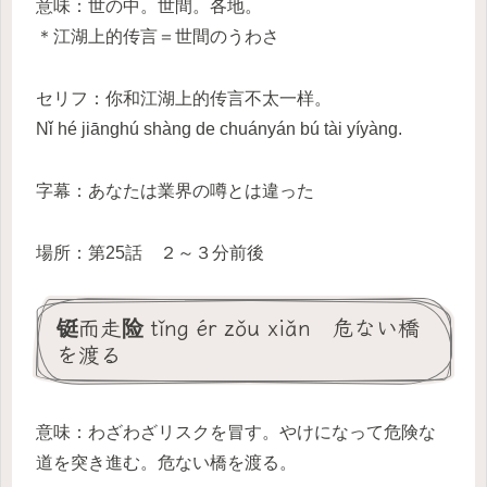
意味：世の中。世間。各地。
＊江湖上的传言＝世間のうわさ
セリフ：你和江湖上的传言不太一样。
Nǐ hé jiānghú shàng de chuányán bú tài yíyàng.
字幕：あなたは業界の噂とは違った
場所：第25話 ２～３分前後
铤而走险 tǐng ér zǒu xiǎn 危ない橋
を渡る
意味：わざわざリスクを冒す。やけになって危険な
道を突き進む。危ない橋を渡る。