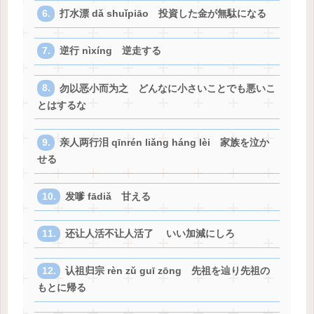
打水漂 dǎ shuǐpiāo 投資した金が無駄になる
逆行 nìxíng 逆走する
勿以恶小而为之 どんなに小さいことでも悪いこ
とはするな
亲人两行泪 qīnrén liǎng háng lèi 家族を泣か
せる
发嗲 fādiǎ 甘える
还让人活不让人活了 いい加減にしろ
认祖归宗 rèn zǔ guī zōng 先祖を辿り先祖の
もとに帰る