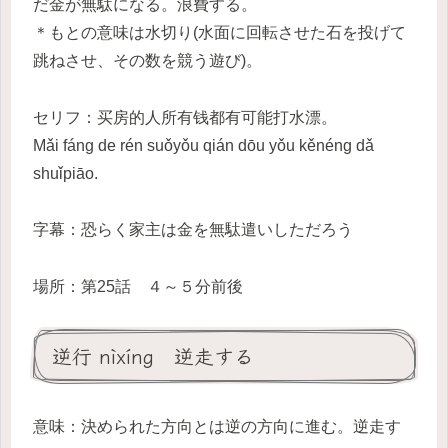
だ金が無駄になる。浪費する。
＊もとの意味は水切り(水面に回転させた石を投げて
跳ねさせ、その数を競う遊び)。
セリフ：买房的人所有钱都有可能打水漂。
Mǎi fáng de rén suǒyǒu qián dōu yǒu kěnéng dǎ
shuǐpiāo.
字幕：恐らく家主は金を無駄遣いしただろう
場所：第25話 ４～５分前後
逆行 nìxíng 逆走する
意味：決められた方向とは逆の方向に進む。逆走す