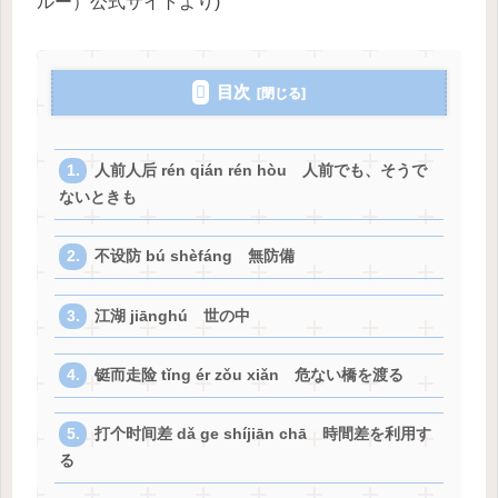
ルー）公式サイトより)
目次
人前人后 rén qián rén hòu 人前でも、そうで
ないときも
不设防 bú shèfáng 無防備
江湖 jiānghú 世の中
铤而走险 tǐng ér zǒu xiǎn 危ない橋を渡る
打个时间差 dǎ ge shíjiān chā 時間差を利用す
る