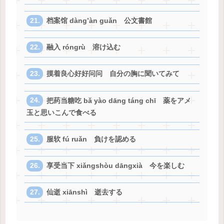
档案馆 dàng’àn guǎn 公文書館
融入 róngrù 溶け込む
摸着良心好好问问 自分の胸に聞いてみて
把药当糖吃 bǎ yào dāng táng chī 薬をアメ
玉と思いこんで食べる
服软 fú ruǎn 負けを認める
享受当下 xiǎngshòu dāngxià 今を楽しむ
仙逝 xiānshì 逝去する