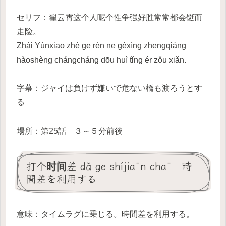
セリフ：翟云霄这个人呢个性争强好胜常常都会铤而
走险。
Zhái Yúnxiāo zhè ge rén ne gèxìng zhēngqiáng
hàoshèng chángcháng dōu huì tǐng ér zǒu xiǎn.
字幕：ジャイは負けず嫌いで危ない橋も渡ろうとす
る
場所：第25話 ３～５分前後
打个时间差 dǎ ge shíjiān chā 時
間差を利用する
意味：タイムラグに乗じる。時間差を利用する。