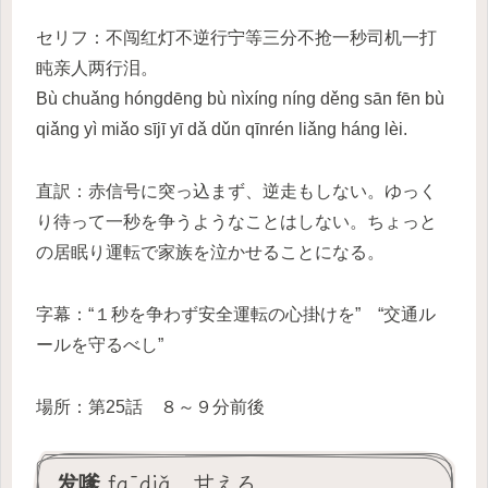
セリフ：不闯红灯不逆行宁等三分不抢一秒司机一打
盹亲人两行泪。
Bù chuǎng hóngdēng bù nìxíng níng děng sān fēn bù
qiǎng yì miǎo sījī yī dǎ dǔn qīnrén liǎng háng lèi.
直訳：赤信号に突っ込まず、逆走もしない。ゆっく
り待って一秒を争うようなことはしない。ちょっと
の居眠り運転で家族を泣かせることになる。
字幕：“１秒を争わず安全運転の心掛けを” “交通ル
ールを守るべし”
場所：第25話 ８～９分前後
发嗲 fādiǎ 甘える