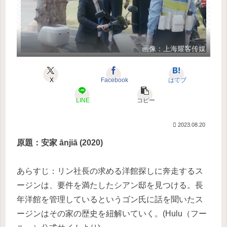
画像：上海耀客传媒
X
Facebook
はてブ
LINE
コピー
2023.08.20
原題：安家 ānjiā (2020)
あらすじ：リン社長の求める洋館探しに奔走するス
ージンは、要件を満たしたシアン邸を見つける。長
年洋館を管理しているというゴン氏に話を聞いたス
ージンはその家の歴史を紐解いていく。(Hulu（フー