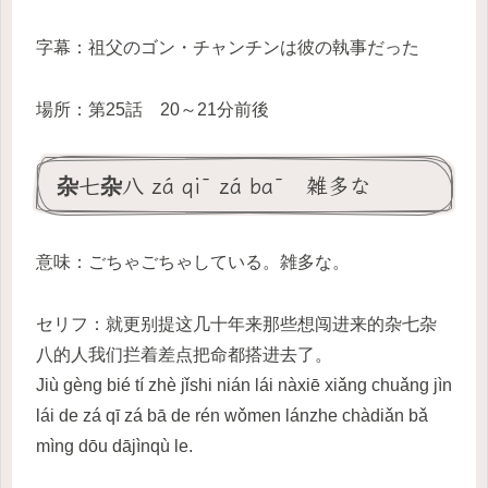
字幕：祖父のゴン・チャンチンは彼の執事だった
場所：第25話 20～21分前後
杂七杂八 zá qī zá bā 雑多な
意味：ごちゃごちゃしている。雑多な。
セリフ：就更别提这几十年来那些想闯进来的杂七杂
八的人我们拦着差点把命都搭进去了。
Jiù gèng bié tí zhè jǐshi nián lái nàxiē xiǎng chuǎng jìn
lái de zá qī zá bā de rén wǒmen lánzhe chàdiǎn bǎ
mìng dōu dājìnqù le.