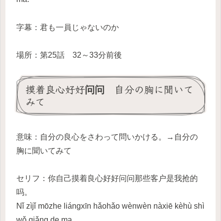
字幕：君も一員じゃないのか
場所：第25話 32～33分前後
摸着良心好好问问 自分の胸に聞いて
みて
意味：自分の良心をさわって問いかける。→自分の
胸に聞いてみて
セリフ：你自己摸着良心好好问问那些客户是我抢的
吗。
Nǐ zìjǐ mōzhe liángxīn hǎohǎo wènwèn nàxiē kèhù shì
wǒ qiǎng de ma.