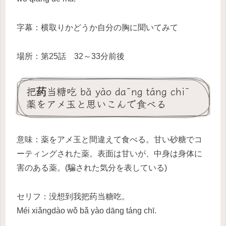
字幕：横取りかどうか自分の胸に聞いてみて
場所：第25話 32～33分前後
把药当糖吃 bǎ yào dāng táng chī
薬をアメ玉と思いこんで食べる
意味：薬をアメ玉と間違えて食べる。甘い砂糖でコ
ーティングされた薬。表面は甘いが、中身は身体に
害のある薬。(騙された気分を表している)
セリフ：没想到我把药当糖吃。
Méi xiǎngdào wǒ bǎ yào dāng táng chī.