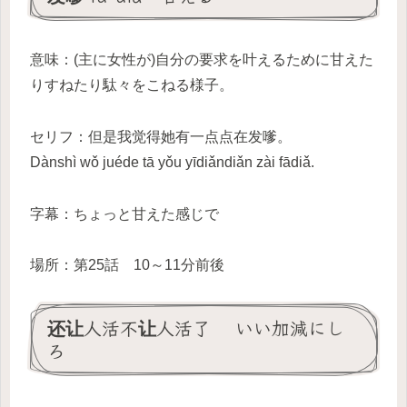
意味：(主に女性が)自分の要求を叶えるために甘えた
りすねたり駄々をこねる様子。
セリフ：但是我觉得她有一点点在发嗲。
Dànshì wǒ juéde tā yǒu yīdiǎndiǎn zài fādiǎ.
字幕：ちょっと甘えた感じで
場所：第25話 10～11分前後
还让人活不让人活了 いい加減にし
ろ