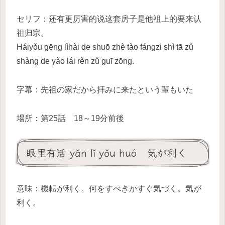
セリフ：还有更厉害的说这套房子是他祖上的要来认
祖归宗。
Háiyǒu gēng lìhài de shuō zhè tào fángzi shì tā zǔ
shàng de yào lái rèn zǔ guī zōng.
字幕：先祖の家だから拝みに来たという輩もいた
場所：第25話 18～19分前後
眼里有活 yǎn lǐ yǒu huó 気が利く
意味：機転が利く。何をすべきかすぐ気づく。気が
利く。