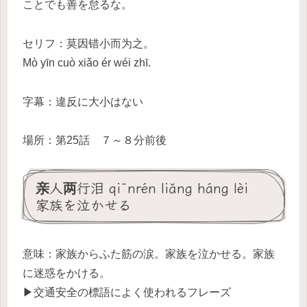
ことでも善を怠るな。
セリフ：莫因错小而为之。
Mò yīn cuò xiǎo ér wéi zhī.
字幕：違反に大小はない
場所：第25話 ７～８分前後
亲人两行泪 qīnrén liǎng háng lèi
家族を泣かせる
意味：家族からふた筋の涙。家族を泣かせる。家族
に迷惑をかける。
▶交通安全の標語によく使われるフレーズ