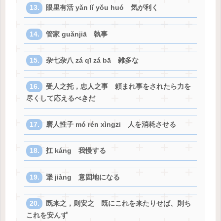
眼里有活 yǎn lǐ yǒu huó 気が利く
管家 guǎnjiā 執事
杂七杂八 zá qī zá bā 雑多な
受人之托，忠人之事 頼まれ事をされたら力を
尽くして応えるべきだ
磨人性子 mó rén xìngzi 人を消耗させる
扛 káng 我慢する
犟 jiàng 意固地になる
既来之，则安之 既にこれを来たりせば、則ち
これを安んず