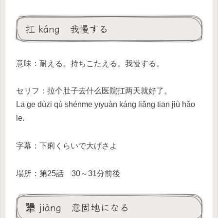
扛 káng 我慢する
意味：耐える。持ちこたえる。我慢する。
セリフ：拉个肚子去什么医院扛两天就好了。
Lā ge dùzi qù shénme yīyuàn káng liǎng tiān jiù hǎo
le.
字幕：下痢くらいで大げさよ
場所：第25話 30～31分前後
犟 jiàng 意固地になる