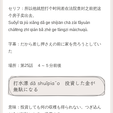
セリフ：所以他就想打个时间差在法院查封之前把这
个房子卖出去。
Suǒyǐ tā jiù xiǎng dǎ ge shíjiān chā zài fǎyuàn
cháfēng zhī qián bǎ zhè ge fángzi màichuqù.
字幕：だから差し押さえの前に家を売ろうとしてい
た
場所：第25話 ４～５分前後
打水漂 dǎ shuǐpiāo 投資した金が
無駄になる
意味：投資しても何の収穫も得られない。つぎ込ん