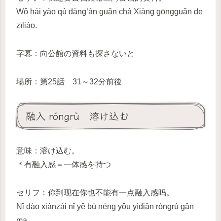
Wǒ hái yào qù dàng’àn guǎn chá Xiàng gōngguǎn de
zīliào.
字幕：向公館の資料も探さないと
場所：第25話 31～32分前後
融入 róngrù 溶け込む
意味：溶け込む。
＊有融入感＝一体感を持つ
セリフ：你到现在你也不能有一点融入感吗。
Nǐ dào xiànzài nǐ yě bù néng yǒu yìdiǎn róngrù gǎn
ma.