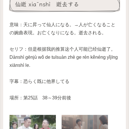
仙逝 xiānshì 逝去する
意味：天に昇って仙人になる。→人が亡くなること
の婉曲表現。お亡くなりになる。逝去される。
セリフ：但是根据我的推算这个人可能已经仙逝了。
Dànshì gēnjù wǒ de tuīsuàn zhè ge rén kěnéng yǐjīng
xiānshì le.
字幕：恐らく既に他界してる
場所：第25話 38～39分前後