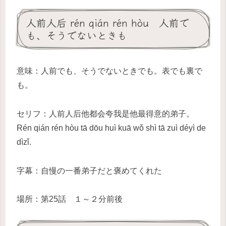
人前人后 rén qián rén hòu 人前で
も、そうでないときも
意味：人前でも、そうでないときでも。表でも裏で
も。
セリフ：人前人后他都会夸我是他最得意的弟子。
Rén qián rén hòu tā dōu huì kuā wǒ shì tā zuì déyì de
dìzǐ.
字幕：自慢の一番弟子だと褒めてくれた
場所：第25話 １～２分前後