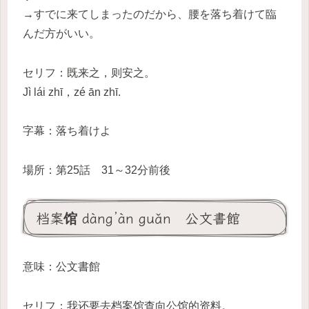
→すでに来てしまったのだから、腰を落ち着けて臨
んだ方がいい。
セリフ：既来之，则安之。
Jì lái zhī，zé ān zhī.
字幕：落ち着けよ
場所：第25話 31～32分前後
档案馆 dàng’àn guǎn 公文書館
意味：公文書館
セリフ：我还要去档案馆查向公馆的资料。