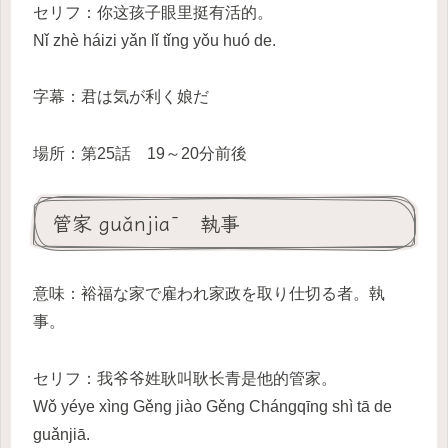
セリフ：你这孩子眼里挺有活的。
Nǐ zhè háizi yǎn lǐ tǐng yǒu huó de.
字幕：君は気が利く娘だ
場所：第25話 19～20分前後
管家 guǎnjiā 執事
意味：裕福な家で雇われ家政を取り仕切る者。執
事。
セリフ：我爷爷姓耿叫耿长青是他的管家。
Wǒ yéye xìng Gěng jiào Gěng Chángqīng shì tā de
guǎnjiā.