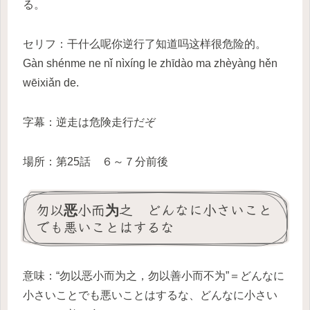
る。
セリフ：干什么呢你逆行了知道吗这样很危险的。
Gàn shénme ne nǐ nìxíng le zhīdào ma zhèyàng hěn
wēixiǎn de.
字幕：逆走は危険走行だぞ
場所：第25話 ６～７分前後
勿以恶小而为之 どんなに小さいこと
でも悪いことはするな
意味：“勿以恶小而为之，勿以善小而不为”＝どんなに
小さいことでも悪いことはするな、どんなに小さい