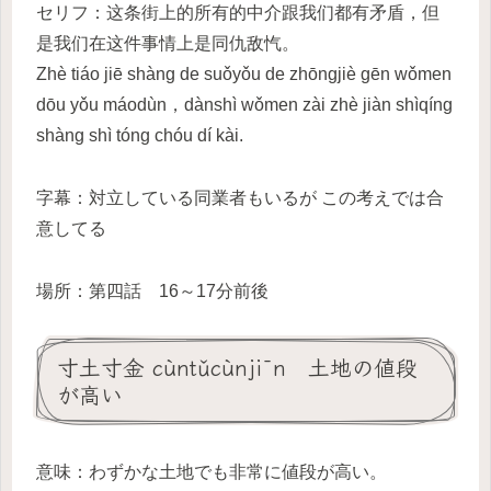
セリフ：这条街上的所有的中介跟我们都有矛盾，但
是我们在这件事情上是同仇敌忾。
Zhè tiáo jiē shàng de suǒyǒu de zhōngjiè gēn wǒmen
dōu yǒu máodùn，dànshì wǒmen zài zhè jiàn shìqíng
shàng shì tóng chóu dí kài.
字幕：対立している同業者もいるが この考えでは合
意してる
場所：第四話 16～17分前後
寸土寸金 cùntǔcùnjīn 土地の値段
が高い
意味：わずかな土地でも非常に値段が高い。