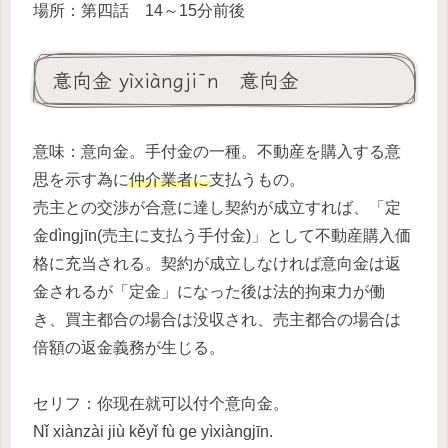
場所：第四話 14～15分前後
意向金 yìxiàngjīn 意向金
意味：意向金。手付金の一種。不動産を購入する意
思を示す為に
仲介業者に
支払うもの。
売主との交渉が合意に達し契約が成立すれば、「定
金dìngjīn(売主に支払う手付金)」として不動産購入価
格に充当される。契約が成立しなければ意向金は返
金されるが「定金」になった後は法的拘束力が働
き、買主都合の場合は没収され、売主都合の場合は
倍額の返金義務が生じる。
セリフ：你现在就可以付个意向金。
Nǐ xiànzài jiù kěyǐ fù ge yìxiàngjīn.