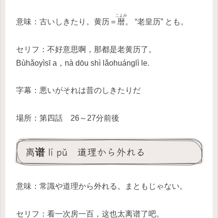
こよみ
意味：古いしきたり。黄历＝
暦
。 “老皇历” とも。
セリフ：不好意思啊，那都是老黄历了。
Bùhǎoyìsī a，nà dōu shì lǎohuánglì le.
字幕：悪いがそれは昔のしきたりだ
場所：第四話 26～27分前後
离谱 lí pǔ 道理から外れる
意味：常識や道理から外れる。まともじゃない。
セリフ：看一次房一百，这也太离谱了吧。