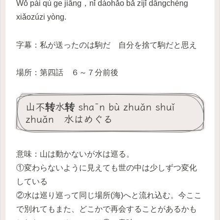
Wǒ pài qù ge jiāng，nǐ dàohǎo bǎ zìjǐ dāngchéng
xiǎozúzi yòng.
字幕：私が送ったのは駒だ 自分を捨て駒だと思え
場所：第四話 ６～７分前後
山不转水转 shān bù zhuǎn shuǐ
zhuǎn 水はめぐる
意味：山は動かないが水は巡る。
①変わらないように見えても世の中は少しずつ変化
している
②水は巡り巡って同じ場所(海)へと流れ込む。今ここ
で別れてもまた、どこかで再会することがあるかも