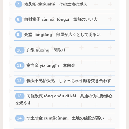
地头蛇 dìtóushé その土地のボス
散财童子 sàn cái tóngzǐ 気前のいい人
亮堂 liàngtáng 部屋が広々として明るい
户型 hùxíng 間取り
意向金 yìxiàngjīn 意向金
低头不见抬头见 しょっちゅう顔を突き合わす
同仇敌忾 tóng chóu dí kài 共通の仇に敵愾心
を燃やす
寸土寸金 cùntǔcùnjīn 土地の値段が高い