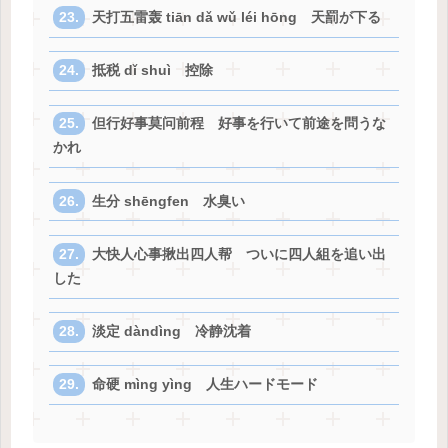
天打五雷轰 tiān dǎ wǔ léi hōng 天罰が下る
抵税 dǐ shuì 控除
但行好事莫问前程 好事を行いて前途を問うな
かれ
生分 shēngfen 水臭い
大快人心事揪出四人帮 ついに四人組を追い出
した
淡定 dàndìng 冷静沈着
命硬 mìng yìng 人生ハードモード