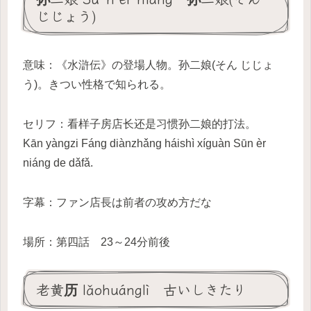
じじょう)
意味：《水滸伝》の登場人物。孙二娘(そん じじょ
う)。きつい性格で知られる。
セリフ：看样子房店长还是习惯孙二娘的打法。
Kān yàngzi Fáng diànzhǎng háishì xíguàn Sūn èr
niáng de dǎfǎ.
字幕：ファン店長は前者の攻め方だな
場所：第四話 23～24分前後
老黄历 lǎohuánglì 古いしきたり