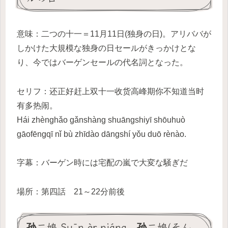
意味：二つの十一＝11月11日(独身の日)。アリババが
しかけた大規模な独身の日セールがきっかけとな
り、今ではバーゲンセールの代名詞となった。
セリフ：还正好赶上双十一收货高峰期你不知道当时
有多热闹。
Hái zhènghǎo gǎnshàng shuāngshiyī shōuhuò
gāofēngqī nǐ bù zhīdào dāngshí yǒu duō rènào.
字幕：バーゲン時には宅配の嵐で大変な騒ぎだ
場所：第四話 21～22分前後
孙二娘 Sūn èr niáng 孙二娘(そん