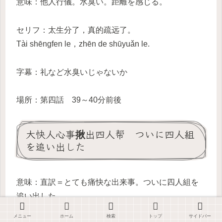
意味：他人行儀。水臭い。距離を感じる。
セリフ：太生分了，真的疏远了。
Tài shēngfen le，zhēn de shūyuǎn le.
字幕：礼など水臭いじゃないか
場所：第四話 39～40分前後
大快人心事揪出四人帮 ついに四人組
を追い出した
意味：直訳＝とても痛快な出来事。ついに四人組を
追い出した。
メニュー
ホーム
検索
トップ
サイドバー