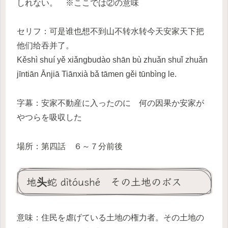
しれない。 ※ここでは②の意味
セリフ：可是谁也想不到山不转水转今天安家天下把
他们给吞并了。
Kěshì shuí yě xiǎngbudào shān bù zhuǎn shuǐ zhuǎn
jīntiān Ānjiā Tiānxià bǎ tāmen gěi tūnbìng le.
字幕：安家不動産に入ったのに 何の因果か安家が
やつらを吸収した
場所：第四話 ６～７分前後
地头蛇 dìtóushé その土地のボス
意味：住民を虐げている土地の権力者。その土地の