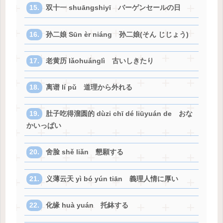
双十一 shuāngshiyī バーゲンセールの日
孙二娘 Sūn èr niáng 孙二娘(そん じじょう)
老黄历 lǎohuánglì 古いしきたり
离谱 lí pǔ 道理から外れる
肚子吃得溜圆的 dùzi chī dé liūyuán de おな
かいっぱい
舍脸 shě liǎn 懇願する
义薄云天 yì bó yún tiān 義理人情に厚い
化缘 huà yuán 托鉢する