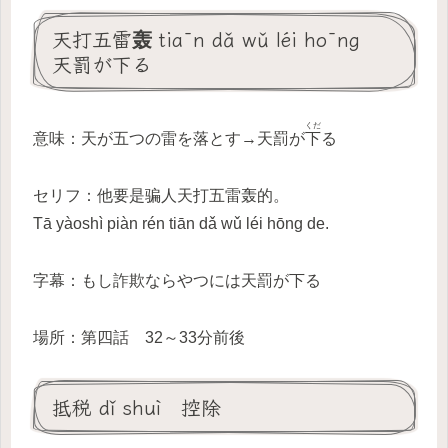
天打五雷轰 tiān dǎ wǔ léi hōng
天罰が下る
くだ
意味：天が五つの雷を落とす→天罰が
下
る
セリフ：他要是骗人天打五雷轰的。
Tā yàoshì piàn rén tiān dǎ wǔ léi hōng de.
字幕：もし詐欺ならやつには天罰が下る
場所：第四話 32～33分前後
抵税 dǐ shuì 控除