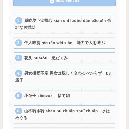
目次
咸吃萝卜淡操心 xián chī luóbo dàn cāo xīn 余
計なお世話
任人唯贤 rèn rén wéi xián 能力で人を選ぶ
花头 huātóu 悪だくみ
男女授受不亲 男女は親しく交わるべからず by
孟子
小卒子 xiǎozúzi 捨て駒
山不转水转 shān bù zhuǎn shuǐ zhuǎn 水は
めぐる