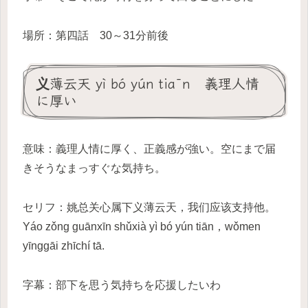
場所：第四話 30～31分前後
义薄云天 yì bó yún tiān 義理人情
に厚い
意味：義理人情に厚く、正義感が強い。空にまで届
きそうなまっすぐな気持ち。
セリフ：姚总关心属下义薄云天，我们应该支持他。
Yáo zǒng guānxīn shǔxià yì bó yún tiān，wǒmen
yīnggāi zhīchí tā.
字幕：部下を思う気持ちを応援したいわ