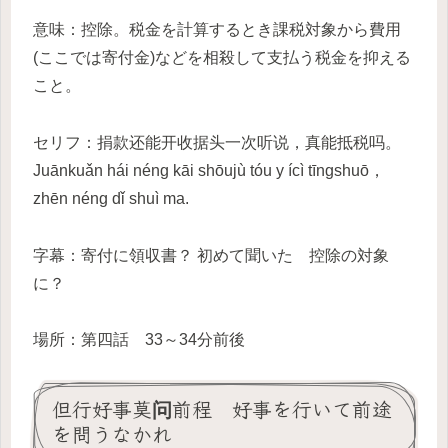
意味：控除。税金を計算するとき課税対象から費用
(ここでは寄付金)などを相殺して支払う税金を抑える
こと。
セリフ：捐款还能开收据头一次听说，真能抵税吗。
Juānkuǎn hái néng kāi shōujù tóu y ícì tīngshuō，
zhēn néng dǐ shuì ma.
字幕：寄付に領収書？ 初めて聞いた 控除の対象
に？
場所：第四話 33～34分前後
但行好事莫问前程 好事を行いて前途
を問うなかれ