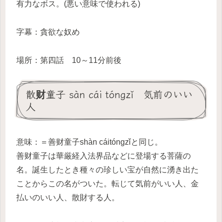
有力なボス。(悪い意味で使われる)
字幕：貪欲な奴め
場所：第四話 10～11分前後
散财童子 sàn cái tóngzǐ 気前のいい
人
意味：＝善财童子shàn cáitóngzǐと同じ。
善财童子は華厳経入法界品などに登場する菩薩の
名。誕生したとき種々の珍しい宝が自然に湧き出た
ことからこの名がついた。転じて気前がいい人、金
払いのいい人、散財する人。