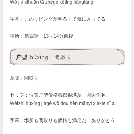
Wǒ jiù xǐhuān tā zhège kètīng liàngtáng.
字幕：このリビングが明るくて気に入ってる
場所：第四話 13～14分前後
户型 hùxíng 間取り
意味：間取り
セリフ：位置户型价格我都很满意，谢谢你啊。
Wèizhì hùxíng jiàgé wǒ dōu hěn mǎnyì xièxiè nǐ a.
字幕：場所も間取りも価格も満足だ ありがとう