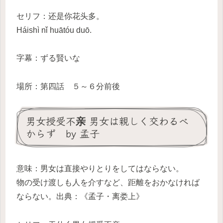
セリフ：还是你花头多。
Háishì nǐ huātóu duō.
字幕：ずる賢いな
場所：第四話 ５～６分前後
男女授受不亲 男女は親しく交わるべ
からず by 孟子
意味：男女は直接やりとりをしてはならない。
物の受け渡しも人を介すなど、距離をおかなければ
ならない。出典：《孟子・离娄上》