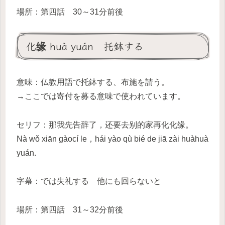
場所：第四話 30～31分前後
化缘 huà yuán 托鉢する
意味：仏教用語で托鉢する、布施を請う。
→ここでは寄付を募る意味で使われています。
セリフ：那我先告辞了，还要去别的家再化化缘。
Nà wǒ xiān gàocí le，hái yào qù bié de jiā zài huàhuà
yuán.
字幕：では失礼する 他にも回らないと
場所：第四話 31～32分前後