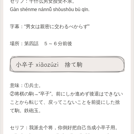
セリフ：干什么男女授受不亲。
Gàn shénme nánnǚ shòushòu bù qīn.
字幕：“男女は親密に交わるべからず”
場所：第四話 ５～６分前後
小卒子 xiǎozúzi 捨て駒
意味：①兵士。
②将棋の駒→“卒子”。前にしか進めず後退はできない
ことから転じて、戻ってこないことを前提にした捨
て駒。鉄砲玉。
セリフ：我派去个将，你倒好把自己当成小卒子用。