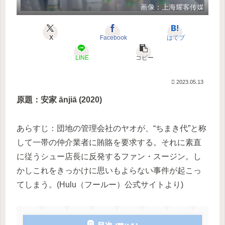
画像：上海耀客传媒
X
Facebook
はてブ
LINE
コピー
2023.05.13
原題：安家 ānjiā (2020)
あらすじ：団地の管理会社のヤオが、“ちまき代”と称
して一帯の仲介業者に賄賂を要求する。それに素直
に従うシュー店長に反発するファン・スージン。し
かしこれをきっかけに思いもよらない事件が起こっ
てしまう。(Hulu（フールー）公式サイトより)