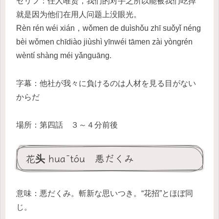
セリフ：任人唯贤，我们的对手之所以能被我们吃掉
就是因为他们在用人问题上没眼光。
Rèn rén wéi xián，wǒmen de duìshǒu zhī suǒyǐ néng
bèi wǒmen chīdiào jiùshì yīnwéi tāmen zài yòngrén
wèntí shàng méi yǎnguāng.
字幕：他社が我々に負けるのは人材を見る目がない
からだ
場所：第四話 ３～４分前後
花头 huātóu 悪だくみ
意味：悪だくみ。斬新な思いつき。“花招”とほぼ同
じ。