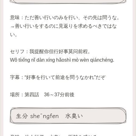
意味：ただ善い行いのみを行い、その先は問うな。
→善い行いをするのに見返りを求めるべきではな
い。
セリフ：我提醒你但行好事莫问前程。
Wǒ tíxǐng nǐ dàn xíng hǎoshì mò wèn qiánchéng.
字幕：“好事を行いて前途を問うなかれ”だぞ
場所：第四話 36～37分前後
生分 shēngfen 水臭い