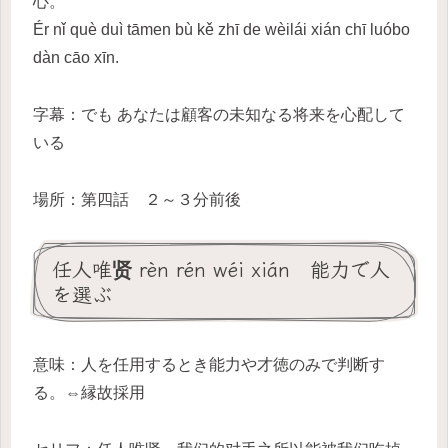
心。
Ér nǐ què duì tāmen bù kě zhī de wèilái xián chī luóbo
dàn cāo xīn.
字幕：でも あなたは顧客の未知なる将来を心配して
いる
場所：第四話 ２～３分前後
任人唯贤 rèn rén wéi xián 能力で人
を選ぶ
意味：人を任用するとき能力や才徳のみで判断す
る。⇔縁故採用