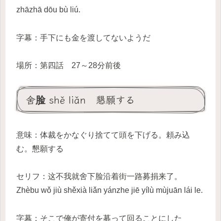
zhāzhā dōu bù liú.
字幕：手下にも金を渡してないようだ
場所：第四話 27～28分前後
舍脸 shě liǎn 懇願する
意味：体裁をかなぐり捨てて頭を下げる。頼み込
む。懇願する
セリフ：这不我就舍下脸沿着街一路募捐来了。
Zhèbu wǒ jiù shěxià liǎn yánzhe jiē yílù mùjuān lái le.
字幕：そこで俺が寄付を募って回ることにした