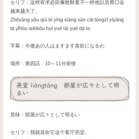
セリフ：这样有求必应像散财童子一样他以后胃口会
越来越大了。
Zhèyàng yǒu qiú bì yìng xiàng sàn cái tóngzǐ yíyàng
tā yǐhòu wèikǒu huì yuè lái yuè dà le.
字幕：今後あの人はますます貪欲になるわ
場所：第四話 10～11分前後
亮堂 liàngtáng 部屋が広々として明
るい
意味：部屋が広々として明るい
セリフ：我就喜欢它这个客厅亮堂。