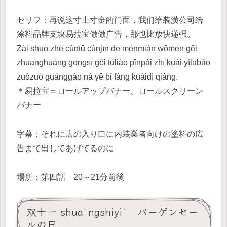
セリフ：再说这寸土寸金的门面，我们给装潢公司给
涂料品牌支块易拉宝做做广告，那也比放快递强。
Zài shuō zhè cùntǔ cùnjīn de ménmiàn wǒmen gěi
zhuānghuáng gōngsī gěi túliào pǐnpái zhī kuài yìlābǎo
zuòzuò guǎnggào nà yě bǐ fàng kuàidì qiáng.
＊易拉宝＝ロールアップバナー、ロールスクリーン
バナー
字幕：それに店の入り口に内装業者向けの塗料の広
告まで出してあげてるのに
場所：第四話 20～21分前後
双十一 shuāngshiyī バーゲンセー
ルの日