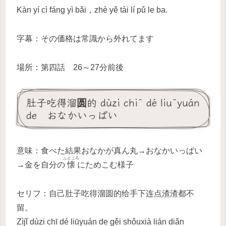
Kàn yí cì fáng yì bǎi，zhè yě tài lí pǔ le ba.
字幕：その価格は常識から外れてます
場所：第四話 26～27分前後
肚子吃得溜圆的 dùzi chī dé liūyuán
de おなかいっぱい
意味：食べた結果おなかが真ん丸→おなかいっぱい
ふところ
→金を自分の
懐
にためこむ様子
セリフ：自己肚子吃得溜圆的给手下连点渣渣都不
留。
Zìjǐ dùzi chī dé liūyuán de gěi shǒuxià lián diǎn