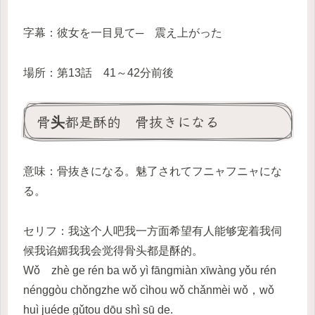
字幕：彼女を一目見て─ 震え上がった
場所：第13話 41～42分前後
骨头都是酥的 骨抜きになる
意味：骨抜きになる。魅了されてフニャフニャにな
る。
セリフ：我这个人吧我一方面希望有人能够宠着我伺
候我谄媚我我会觉得骨头都是酥的。
Wǒ zhè ge rén ba wǒ yì fāngmiàn xīwàng yǒu rén
nénggòu chǒngzhe wǒ cìhou wǒ chǎnmèi wǒ，wǒ
huì juéde gǔtou dōu shì sū de.