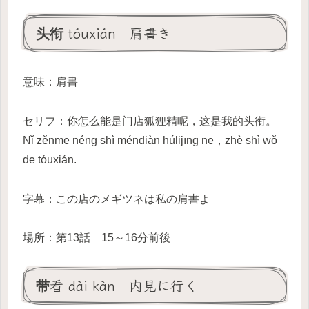
头衔 tóuxián 肩書き
意味：肩書
セリフ：你怎么能是门店狐狸精呢，这是我的头衔。
Nǐ zěnme néng shì méndiàn húlijīng ne，zhè shì wǒ
de tóuxián.
字幕：この店のメギツネは私の肩書よ
場所：第13話 15～16分前後
带看 dài kàn 内見に行く