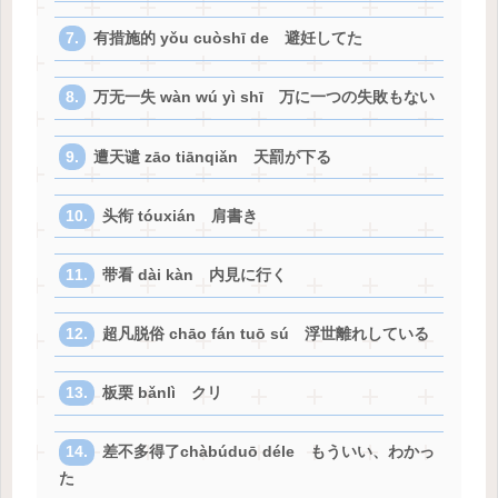
有措施的 yǒu cuòshī de 避妊してた
万无一失 wàn wú yì shī 万に一つの失敗もない
遭天谴 zāo tiānqiǎn 天罰が下る
头衔 tóuxián 肩書き
带看 dài kàn 内見に行く
超凡脱俗 chāo fán tuō sú 浮世離れしている
板栗 bǎnlì クリ
差不多得了chàbúduō déle もういい、わかっ
た