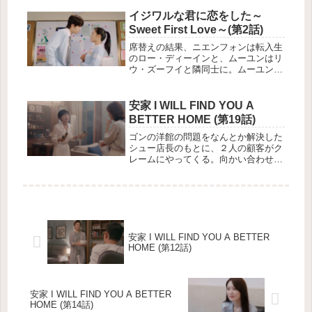
勤したニエンフォンはユーからパーテ
ィーへの随行を打診されるが、トーマ
イジワルな君に恋をした～
ス博士のプロジェクトに集中したい彼
Sweet First Love～(第2話)
女はこれを拒否しモニカの反感を買
う。
席替えの結果、ニエンフォンは転入生
のロー・ディーインと、ムーユンはリ
ウ・ズーフイと隣同士に。ムーユンに
思いを寄せるズーフイは、彼らが姉弟
なのを知り、ムーユンの好みを聞き出
そうとニエンフォンに近づく。3年生
安家 I WILL FIND YOU A
に留まれるか否かのテストが行われる
BETTER HOME (第19話)
が、ニエンフォンはやはり低得点をた
たき出してしまう。
ゴンの洋館の問題をなんとか解決した
シュー店長のもとに、２人の顧客がク
レームにやってくる。向かい合わせに
住むその２つの家庭は、お互い色々な
不満を抱え、安家不動産が仲介に入る
こととなる。
安家 I WILL FIND YOU A BETTER
HOME (第12話)
安家 I WILL FIND YOU A BETTER
HOME (第14話)