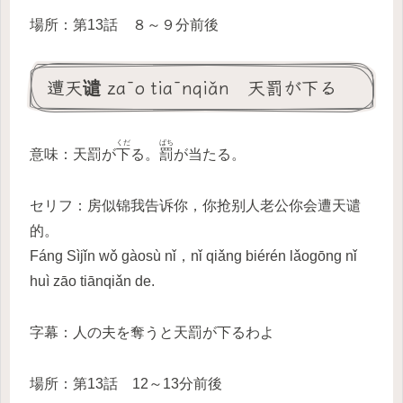
場所：第13話 ８～９分前後
遭天谴 zāo tiānqiǎn 天罰が下る
くだ
ばち
意味：天罰が
下
る。
罰
が当たる。
セリフ：房似锦我告诉你，你抢别人老公你会遭天谴
的。
Fáng Sìjǐn wǒ gàosù nǐ，nǐ qiǎng biérén lǎogōng nǐ
huì zāo tiānqiǎn de.
字幕：人の夫を奪うと天罰が下るわよ
場所：第13話 12～13分前後