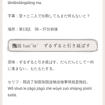
tǎntǎndàngdàng ma.
字幕：堂々と二人で出勤してもまだ何もないと？
場所：第13話 36～37分前後
拖拉 tuōlā ずるずると引き延ばす
意味：ずるずると引き延ばす。だらだらとして一向
に進まない。もたもたする。
セリフ：我说了加固加固这物业做事情就是拖拉。
Wǒ shuō le jiāgù jiāgù zhè wùyè zuò shìqing jiùshì
tuōlā.