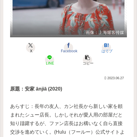
画像：上海耀客传媒
X
Facebook
はてブ
LINE
コピー
2023.06.27
原題：安家 ānjiā (2020)
あらすじ：長年の友人、カン社長から新しい家を頼
まれたシュー店長。しかしそれが愛人用の部屋だと
知り躊躇するが、ファン店長はお構いなく自ら直接
交渉を進めていく。(Hulu（フールー）公式サイトよ