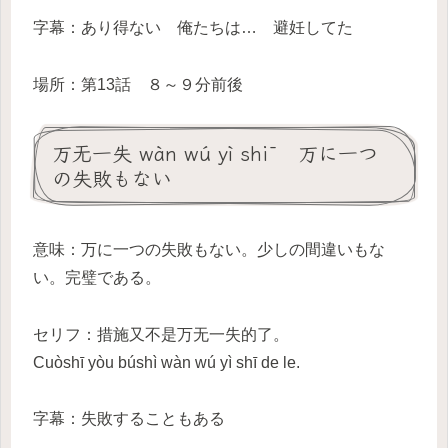
字幕：あり得ない 俺たちは… 避妊してた
場所：第13話 ８～９分前後
万无一失 wàn wú yì shī 万に一つ
の失敗もない
意味：万に一つの失敗もない。少しの間違いもな
い。完璧である。
セリフ：措施又不是万无一失的了。
Cuòshī yòu búshì wàn wú yì shī de le.
字幕：失敗することもある