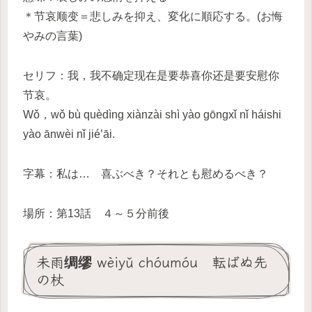
＊节哀顺变＝悲しみを抑え、変化に順応する。(お悔
やみの言葉)
セリフ：我，我不确定现在是要恭喜你还是要安慰你
节哀。
Wǒ，wǒ bù quèdìng xiànzài shì yào gōngxǐ nǐ háishi
yào ānwèi nǐ jié’āi.
字幕：私は… 喜ぶべき？それとも慰めるべき？
場所：第13話 ４～５分前後
未雨绸缪 wèiyǔ chóumóu 転ばぬ先
の杖