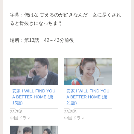
字幕：俺はな 甘えるのが好きなんだ 女に尽くされ
ると骨抜きになっちまう
場所：第13話 42～43分前後
安家 I WILL FIND YOU
安家 I WILL FIND YOU
A BETTER HOME (第
A BETTER HOME (第
15話)
21話)
23-7-8
23-8-5
中国ドラマ
中国ドラマ