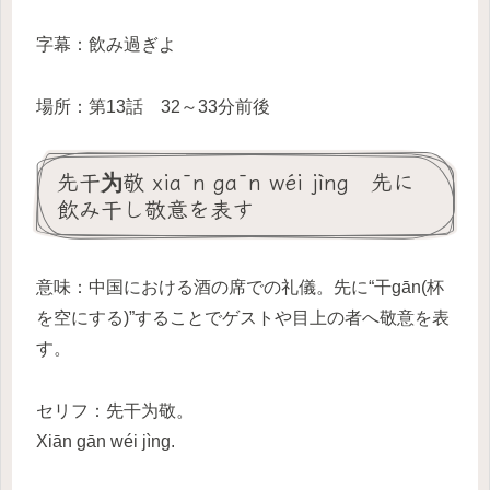
字幕：飲み過ぎよ
場所：第13話 32～33分前後
先干为敬 xiān gān wéi jìng 先に
飲み干し敬意を表す
意味：中国における酒の席での礼儀。先に“干gān(杯
を空にする)”することでゲストや目上の者へ敬意を表
す。
セリフ：先干为敬。
Xiān gān wéi jìng.