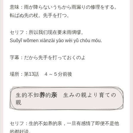
意味：雨が降らないうちから雨漏りの修理をする。
転ばぬ先の杖。先手を打つ。
セリフ：所以我们现在要未雨绸缪。
Suǒyǐ wǒmen xiànzài yào wèi yǔ chóu móu.
字幕：だから先手を打っておくのよ
場所：第13話 ４～５分前後
生的不如养的亲 生みの親より育ての
親
セリフ：生的不如养的亲，一旦有感情了即便不是他
的都好说。