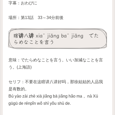
字幕：おわびに
場所：第13話 33～34分前後
瞎讲八讲 xiā jiǎng bā jiǎng でた
らめなことを言う
意味：でたらめなことを言う。いい加減なことを言
う。(上海語)
セリフ：不要在这瞎讲八讲好吗，那徐姑姑的人品我
是有数的。
Bú yào zài zhè xiā jiǎng bā jiǎng hǎo ma， nà Xú
gūgū de rénpǐn wǒ shì yǒu shù de.