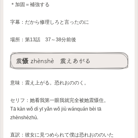
＊加固＝補強する
字幕：だから修理しろと言ったのに
場所：第13話 37～38分前後
震慑 zhènshè 震えあがる
意味：震え上がる。恐れおののく。
セリフ：她看我第一眼我就完全被她震慑住。
Tā kàn wǒ dì yī yǎn wǒ jiù wánquán bèi tā
zhènshèzhù.
直訳：彼女に見つめられて僕は恐れおののいた