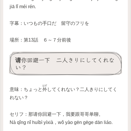
jiā lǐ méi rén.
字幕：いつもの手口だ 留守のフリを
場所：第13話 ６～７分前後
请你回避一下 二人きりにしてくれな
い？
はず
意味：ちょっと
外
してくれない？二人きりにしてく
れない？
セリフ：那请你回避一下，我要跟哥哥单聊。
Nà qǐng nǐ huíbì yíxià，wǒ yào gēn gēge dān liáo.