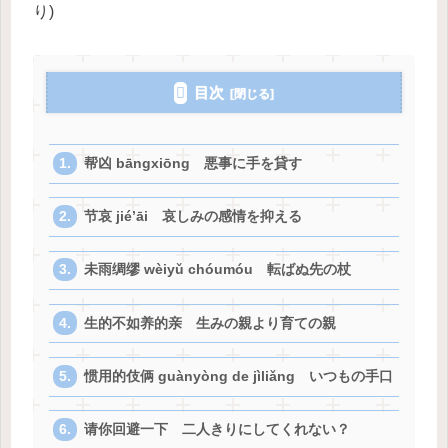
り)
目次
帮凶 bāngxiōng 悪事に手を貸す
节哀 jié’āi 哀しみの感情を抑える
未雨绸缪 wèiyǔ chóumóu 転ばぬ先の杖
生的不如养的亲 生みの親より育ての親
惯用的伎俩 guànyòng de jìliǎng いつもの手口
请你回避一下 二人きりにしてくれない？