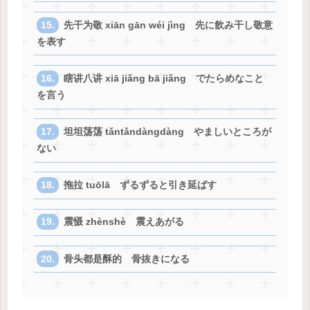
先干为敬 xiān gān wéi jìng 先に飲み干し敬意
を表す
瞎讲八讲 xiā jiǎng bā jiǎng でたらめなこと
を言う
坦坦荡荡 tǎntǎndàngdàng やましいところが
ない
拖拉 tuōlā ずるずると引き延ばす
震慑 zhènshè 震えあがる
骨头都是酥的 骨抜きになる