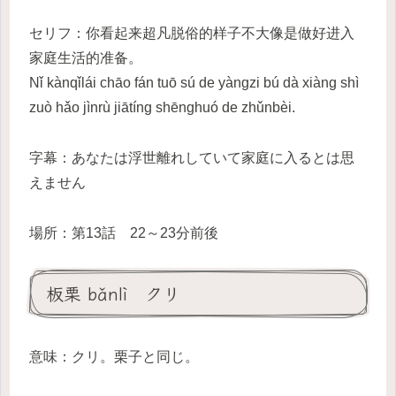
セリフ：你看起来超凡脱俗的样子不大像是做好进入
家庭生活的准备。
Nǐ kànqǐlái chāo fán tuō sú de yàngzi bú dà xiàng shì
zuò hǎo jìnrù jiātíng shēnghuó de zhǔnbèi.
字幕：あなたは浮世離れしていて家庭に入るとは思
えません
場所：第13話 22～23分前後
板栗 bǎnlì クリ
意味：クリ。栗子と同じ。