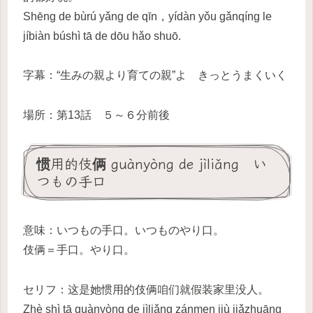
Shēng de bùrú yǎng de qīn，yídàn yǒu gǎnqíng le
jíbiàn búshì tā de dōu hǎo shuō.
字幕：“生みの親より育ての親”よ きっとうまくいく
場所：第13話 ５～６分前後
惯用的伎俩 guànyòng de jìliǎng い
つもの手口
意味：いつもの手口。いつものやり口。
伎俩＝手口。やり口。
セリフ：这是她惯用的伎俩咱们就假装家里没人。
Zhè shì tā guànyòng de jìliǎng zánmen jiù jiǎzhuāng