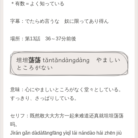
＊有数＝よく知っている
字幕：でたらめ言うな 奴に限ってあり得ん
場所：第13話 36～37分前後
坦坦荡荡 tǎntǎndàngdàng やましい
ところがない
意味：心にやましいところがなく堂々としている。
すっきり、さっぱりしている。
セリフ：既然敢大大方方一起来难道还真就坦坦荡荡
吗。
Jìrán gǎn dàdàfāngfāng yìqǐ lái nándào hái zhēn jiù