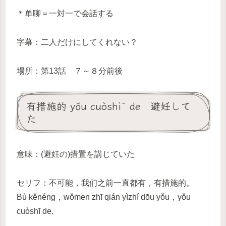
＊单聊＝一対一で会話する
字幕：二人だけにしてくれない？
場所：第13話 ７～８分前後
有措施的 yǒu cuòshī de 避妊して
た
意味：(避妊の)措置を講じていた
セリフ：不可能，我们之前一直都有，有措施的。
Bù kěnéng，wǒmen zhī qián yìzhí dōu yǒu，yǒu
cuòshī de.