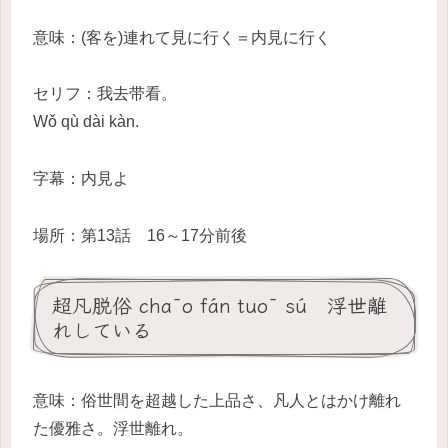
意味：(客を)連れて見に行く＝内見に行く
セリフ：我去带看。
Wǒ qù dài kàn.
字幕：内見よ
場所：第13話 16～17分前後
超凡脱俗 chāo fán tuō sú 浮世離
れしている
意味：俗世間を超越した上品さ、凡人とはかけ離れ
た優雅さ。浮世離れ。