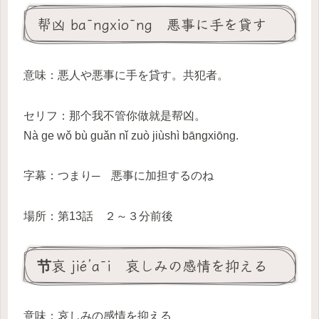
帮凶 bāngxiōng 悪事に手を貸す
意味：悪人や悪事に手を貸す。共犯者。
セリフ：那个我不管你做就是帮凶。
Nà ge wǒ bù guǎn nǐ zuò jiùshì bāngxiōng.
字幕：つまり─ 悪事に加担するのね
場所：第13話 ２～３分前後
节哀 jié’āi 哀しみの感情を抑える
意味：哀しみの感情を抑える