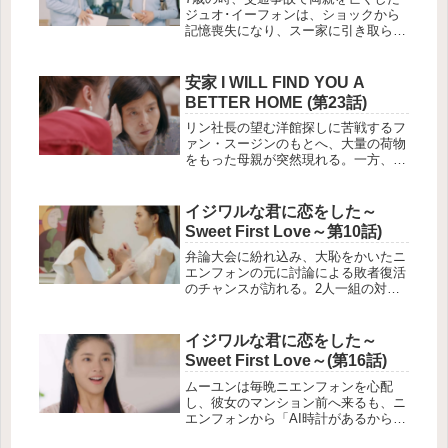
ジュオ･イーフォンは、ショックから
記憶喪失になり、スー家に引き取られ
同じ年のスー・ムーユンの姉ニエンフ
ォンとして育てられる。高校3年にな
った2人は、中高一貫の進学校に通
安家 I WILL FIND YOU A
う。成績は学年トップ、バスケ部のエ
BETTER HOME (第23話)
ースという校内の人気者ムーユンに比
べ、落ちこぼれで冴えないニエンフォ
リン社長の望む洋館探しに苦戦するフ
ン。留守がちな母に代わり家事に追わ
ァン・スージンのもとへ、大量の荷物
れ、わがままな弟に家でも学校でも振
をもった母親が突然現れる。一方、以
り回され、ヘトヘトの毎日を送ってい
前息子夫婦と一緒に住む家を買ったイ
た。
ェン夫妻がトラブルに巻き込まれる。
イジワルな君に恋をした～
Sweet First Love～第10話)
弁論大会に紛れ込み、大恥をかいたニ
エンフォンの元に討論による敗者復活
のチャンスが訪れる。2人一組の対戦
となるが、当日ニエンフォンのパート
ナーは現れない。ピンチを助けたのは
やはりムーユンだった。ニエンフォン
イジワルな君に恋をした～
はチンシュエに招待され誕生日のパー
Sweet First Love～(第16話)
ティーに出席する。そこでチンシュエ
から聞かされたのは、両親の死にまつ
ムーユンは毎晩ニエンフォンを心配
わる思いも寄らない真相だった。
し、彼女のマンション前へ来るも、ニ
エンフォンから「AI時計があるから大
丈夫」と告げられる。オウヤン社に出