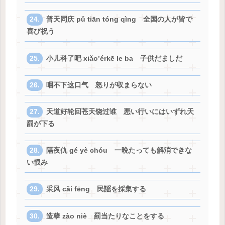
普天同庆 pǔ tiān tóng qìng 全国の人が皆で
喜び祝う
小儿科了吧 xiǎo’érkē le ba 子供だましだ
咽不下这口气 怒りが収まらない
天道好轮回苍天饶过谁 悪い行いにはいずれ天
罰が下る
隔夜仇 gé yè chóu 一晩たっても解消できな
い恨み
采风 cǎi fēng 民謡を採集する
造孽 zào niè 罰当たりなことをする