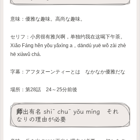
意味：優雅な趣味。高尚な趣味。
セリフ：小房很有雅兴啊，单独约我在这喝下午茶。
Xiǎo Fáng hěn yǒu yǎxìng a，dāndú yuē wǒ zài zhè
hē xiàwǔ chá.
字幕：アフタヌーンティーとは なかなか優雅だな
場所：第28話 24～25分前後
师出有名 shī chū yǒu míng それ
なりの理由が必要