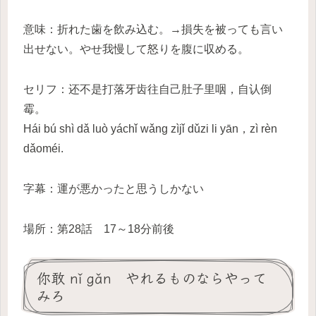
意味：折れた歯を飲み込む。→損失を被っても言い
出せない。やせ我慢して怒りを腹に収める。
セリフ：还不是打落牙齿往自己肚子里咽，自认倒
霉。
Hái bú shì dǎ luò yáchǐ wǎng zìjǐ dǔzi li yān，zì rèn
dǎoméi.
字幕：運が悪かったと思うしかない
場所：第28話 17～18分前後
你敢 nǐ gǎn やれるものならやって
みろ