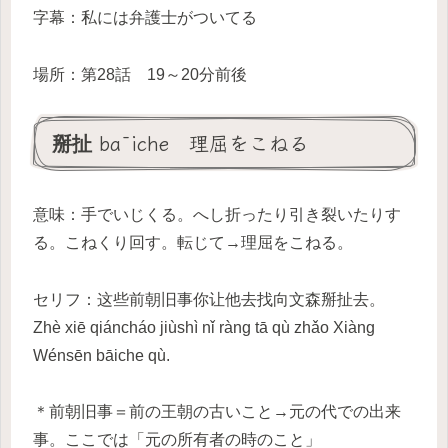
字幕：私には弁護士がついてる
場所：第28話 19～20分前後
掰扯 bāiche 理屈をこねる
意味：手でいじくる。へし折ったり引き裂いたりす
る。こねくり回す。転じて→理屈をこねる。
セリフ：这些前朝旧事你让他去找向文森掰扯去。
Zhè xiē qiáncháo jiùshì nǐ ràng tā qù zhǎo Xiàng
Wénsēn bāiche qù.
＊前朝旧事＝前の王朝の古いこと→元の代での出来
事。ここでは「元の所有者の時のこと」