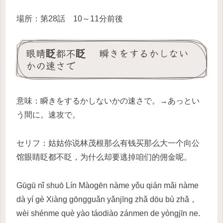
場所：第28話 10～11分前後
眼睛眨都不眨 瞬きをするかしない
かの速さで
意味：瞬きをするかしないかの速さで。→あっとい
う間に。速攻で。
セリフ：姑姑你说林茂根那么有钱买那么大一个向公
馆眼睛眨都不眨，为什么却要逃掉咱们的佣金呢。
Gūgū nǐ shuō Lín Màogēn nàme yǒu qián mǎi nàme
dà yí gè Xiàng gōngguǎn yǎnjīng zhǎ dōu bù zhǎ，
wèi shénme què yào táodiào zánmen de yòngjīn ne.