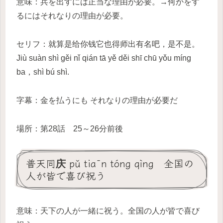
意味：兵を出すには正当な理由が必要。→何かをす
るにはそれなりの理由が必要。
セリフ：就算是给你钱它也得师出有名吧，是不是。
Jiù suàn shì gěi nǐ qián tā yě děi shī chū yǒu míng
ba，shì bú shì.
字幕：金を払うにも それなりの理由が必要だ
場所：第28話 25～26分前後
普天同庆 pǔ tiān tóng qìng 全国の
人が皆で喜び祝う
意味：天下の人が一緒に祝う。全国の人が皆で喜び