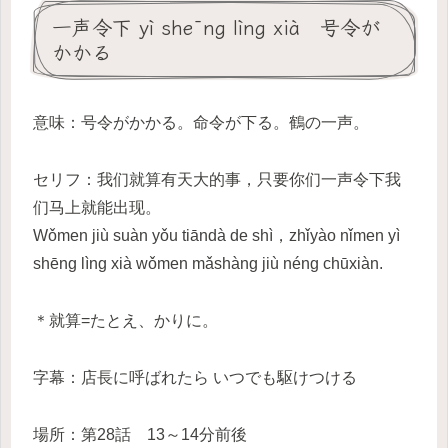
一声令下 yì shēng lìng xià 号令が
かかる
意味：号令がかかる。命令が下る。鶴の一声。
セリフ：我们就算有天大的事，只要你们一声令下我
们马上就能出现。
Wǒmen jiù suàn yǒu tiāndà de shì，zhǐyào nǐmen yì
shēng lìng xià wǒmen mǎshàng jiù néng chūxiàn.
＊就算=たとえ、かりに。
字幕：店長に呼ばれたら いつでも駆けつける
場所：第28話 13～14分前後