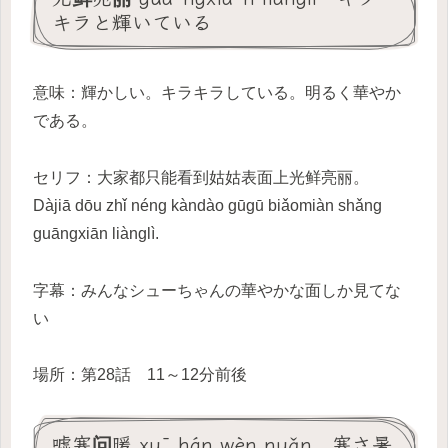
キラと輝いている
意味：輝かしい。キラキラしている。明るく華やか
である。
セリフ：大家都只能看到姑姑表面上光鲜亮丽。
Dàjiā dōu zhǐ néng kàndào gūgū biǎomiàn shǎng
guāngxiān liànglì.
字幕：みんなシューちゃんの華やかな面しか見てな
い
場所：第28話 11～12分前後
嘘寒问暖 xū hán wèn nuǎn 寒さ暑