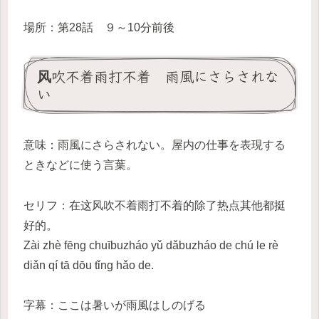
場所：第28話 ９～10分前後
风吹不着雨打不着 雨風にさらされな
い
意味：雨風にさらされない。屋内の仕事を表現する
ときなどに使う言葉。
セリフ：在这风吹不着雨打不着的除了热点其他都挺
好的。
Zài zhè fēng chuībuzháo yǔ dǎbuzháo de chú le rè
diǎn qí tā dōu tǐng hǎo de.
字幕：ここは暑いが雨風はしのげる