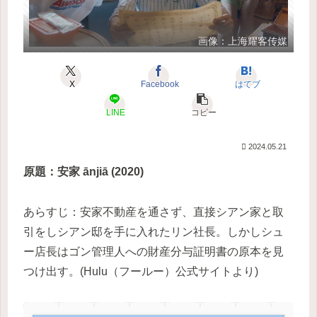
画像：上海耀客传媒
X
Facebook
はてブ
LINE
コピー
2024.05.21
原題：安家 ānjiā (2020)
あらすじ：安家不動産を通さず、直接シアン家と取
引をしシアン邸を手に入れたリン社長。しかしシュ
ー店長はゴン管理人への財産分与証明書の原本を見
つけ出す。(Hulu（フールー）公式サイトより)