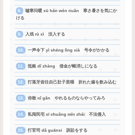
嘘寒问暖 xū hán wèn nuǎn 寒さ暑さを気にか
ける
入戏 rù xì 没入する
一声令下 yì shēng lìng xià 号令がかかる
抵账 dǐ zhàng 借金が帳消しになる
打落牙齿往自己肚子里咽 折れた歯を飲み込む
你敢 nǐ gǎn やれるものならやってみろ
私闯民宅 sī chuǎng mín zhái 不法侵入
打官司 dǎ guānsi 訴訟をする