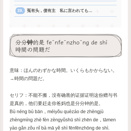
冤有头，债有主 私に言われても…
分分钟的是 fēnfēnzhōng de shì
時間の問題だ
意味：ほんのわずかな時間。いくらもかからない。
→時間の問題だ。
セリフ：不能不搬，没有确凿的证据证明这份赠与书
是真的，他们要赶走你爸妈也是分分钟的是。
Bù néng bù bān，méiyǒu quèzáo de zhèngjù
zhèngmíng zhè fèn zèngyǔshū shì zhēn de，tāmen
yào gǎn zǒu nǐ bà mā yě shì fēnfēnzhōng de shì.