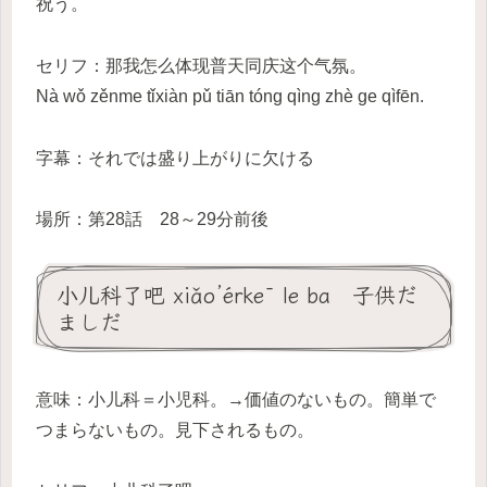
祝う。
セリフ：那我怎么体现普天同庆这个气氛。
Nà wǒ zěnme tǐxiàn pǔ tiān tóng qìng zhè ge qìfēn.
字幕：それでは盛り上がりに欠ける
場所：第28話 28～29分前後
小儿科了吧 xiǎo’érkē le ba 子供だ
ましだ
意味：小儿科＝小児科。→価値のないもの。簡単で
つまらないもの。見下されるもの。