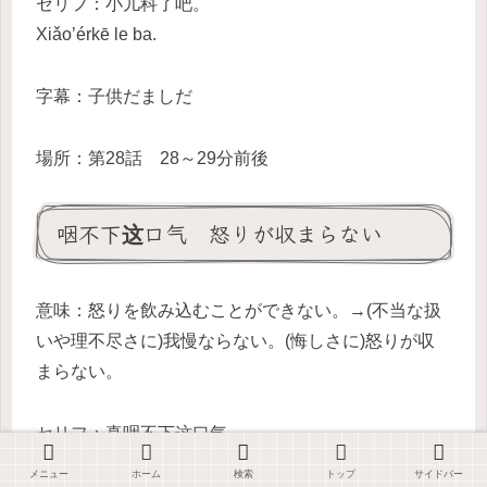
セリフ：小儿科了吧。
Xiǎo’érkē le ba.
字幕：子供だましだ
場所：第28話 28～29分前後
咽不下这口气 怒りが収まらない
意味：怒りを飲み込むことができない。→(不当な扱
いや理不尽さに)我慢ならない。(悔しさに)怒りが収
まらない。
セリフ：真咽不下这口气。
Zhēn yànbuxià zhè kǒu qì.
メニュー
ホーム
検索
トップ
サイドバー