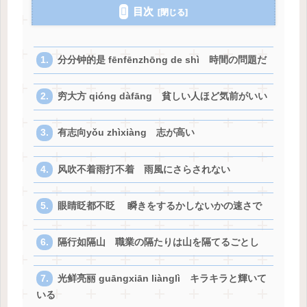
目次
分分钟的是 fēnfēnzhōng de shì 時間の問題だ
穷大方 qióng dàfāng 貧しい人ほど気前がいい
有志向yǒu zhìxiàng 志が高い
风吹不着雨打不着 雨風にさらされない
眼睛眨都不眨 瞬きをするかしないかの速さで
隔行如隔山 職業の隔たりは山を隔てるごとし
光鲜亮丽 guāngxiān liànglì キラキラと輝いて
いる