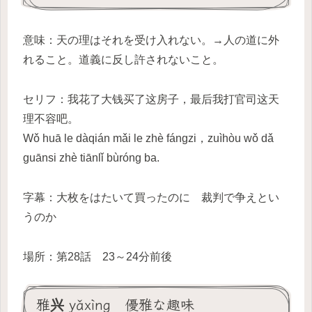
意味：天の理はそれを受け入れない。→人の道に外
れること。道義に反し許されないこと。
セリフ：我花了大钱买了这房子，最后我打官司这天
理不容吧。
Wǒ huā le dàqián mǎi le zhè fángzi，zuìhòu wǒ dǎ
guānsi zhè tiānlǐ bùróng ba.
字幕：大枚をはたいて買ったのに 裁判で争えとい
うのか
場所：第28話 23～24分前後
雅兴 yǎxìng 優雅な趣味