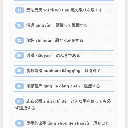
无法无天 wú fǎ wú tiān 悪の限りを尽くす
清运 qīngyùn 清掃して運搬する
使坏 shǐ huài 悪だくみをする
逍遥 xiāoyáo のんきである
货款两清 huòkuǎn liǎngqīng 取引終了
倾家荡产 qīng jiā dàng chǎn 破産する
志在必得 zhì zài bì dé どんな手を使っても必
ず達成する
烫手的山芋 tàng shǒu de shānyù 厄介ごと