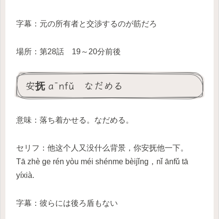
字幕：元の所有者と交渉するのが筋だろ
場所：第28話 19～20分前後
安抚 ānfǔ なだめる
意味：落ち着かせる。なだめる。
セリフ：他这个人又没什么背景，你安抚他一下。
Tā zhè ge rén yòu méi shénme bèijǐng，nǐ ānfǔ tā
yíxià.
字幕：彼らには後ろ盾もない