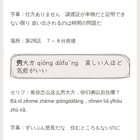
字幕：仕方ありません 譲渡証が本物だと証明でき
ない限り 追い出されるのは時間の問題だ
場所：第28話 ７～８分前後
穷大方 qióng dàfāng 貧しい人ほど
気前がいい
セリフ：爸你怎么这么穷大方，你们俩以后住哪？
Bà nǐ zěnme zhème qióngdàfāng，nǐmen liǎ yǐhòu
zhù nǎ.
字幕：ずいぶん悠長だな 住むところもないのに