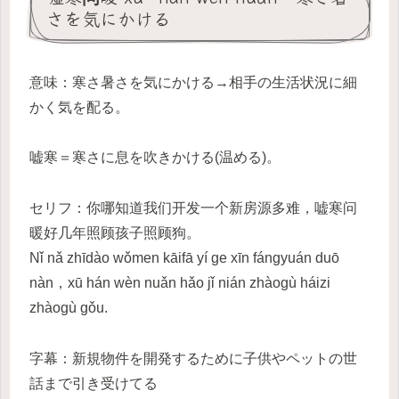
さを気にかける
意味：寒さ暑さを気にかける→相手の生活状況に細
かく気を配る。
嘘寒＝寒さに息を吹きかける(温める)。
セリフ：你哪知道我们开发一个新房源多难，嘘寒问
暖好几年照顾孩子照顾狗。
Nǐ nǎ zhīdào wǒmen kāifā yí ge xīn fángyuán duō
nàn，xū hán wèn nuǎn hǎo jǐ nián zhàogù háizi
zhàogù gǒu.
字幕：新規物件を開発するために子供やペットの世
話まで引き受けてる