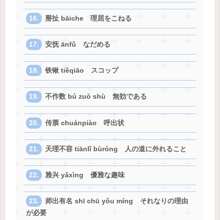
掰扯 bāiche 理屈をこねる
安抚 ānfǔ なだめる
铁锹 tiěqiāo スコップ
不作数 bú zuò shù 無効である
传票 chuánpiào 呼出状
天理不容 tiānlǐ bùróng 人の道に外れること
雅兴 yǎxìng 優雅な趣味
师出有名 shī chū yǒu míng それなりの理由
が必要