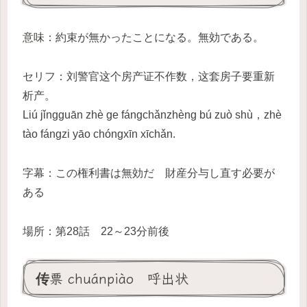
意味：約束が無かったことになる。無効である。
セリフ：刘警官这个房产证不作数，这套房子要重新
析产。
Liú jǐngguān zhè ge fángchǎnzhèng bú zuò shù，zhè
tào fángzi yāo chóngxīn xīchǎn.
字幕：この権利書は無効だ 財産分与し直す必要が
ある
場所：第28話 22～23分前後
传票 chuánpiào 呼出状