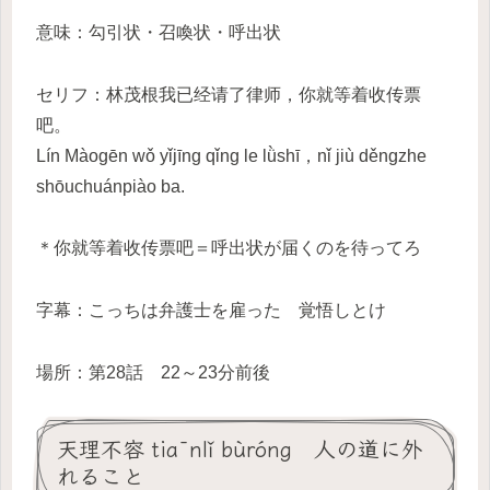
意味：勾引状・召喚状・呼出状
セリフ：林茂根我已经请了律师，你就等着收传票
吧。
Lín Màogēn wǒ yǐjīng qǐng le lǜshī，nǐ jiù děngzhe
shōuchuánpiào ba.
＊你就等着收传票吧＝呼出状が届くのを待ってろ
字幕：こっちは弁護士を雇った 覚悟しとけ
場所：第28話 22～23分前後
天理不容 tiānlǐ bùróng 人の道に外
れること