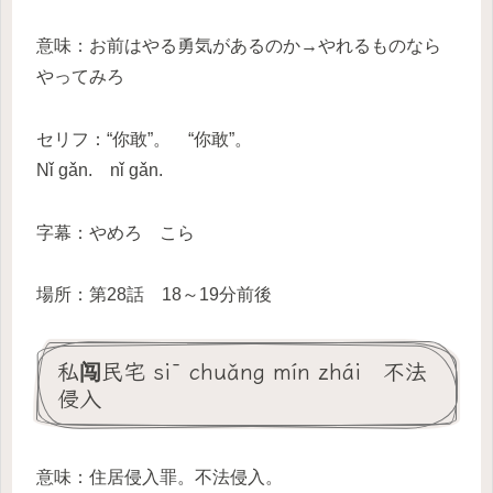
意味：お前はやる勇気があるのか→やれるものなら
やってみろ
セリフ：“你敢”。 “你敢”。
Nǐ gǎn. nǐ gǎn.
字幕：やめろ こら
場所：第28話 18～19分前後
私闯民宅 sī chuǎng mín zhái 不法
侵入
意味：住居侵入罪。不法侵入。