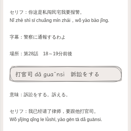
セリフ：你这是私闯民宅我要报警。
Nǐ zhè shì sī chuǎng mín zhái，wǒ yào bào jǐng.
字幕：警察に通報するわよ
場所：第28話 18～19分前後
打官司 dǎ guānsi 訴訟をする
意味：訴訟をする。訴える。
セリフ：我已经请了律师，要跟他打官司。
Wǒ yǐjīng qǐng le lǜshī, yào gēn tā dǎ guānsi.