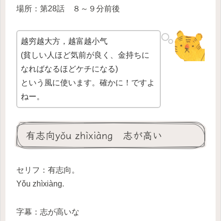
場所：第28話 ８～９分前後
越穷越大方，越富越小气
(貧しい人ほど気前が良く、金持ちに
なればなるほどケチになる)
という風に使います。確かに！ですよ
ねー。
有志向yǒu zhìxiàng 志が高い
セリフ：有志向。
Yǒu zhìxiàng.
字幕：志が高いな