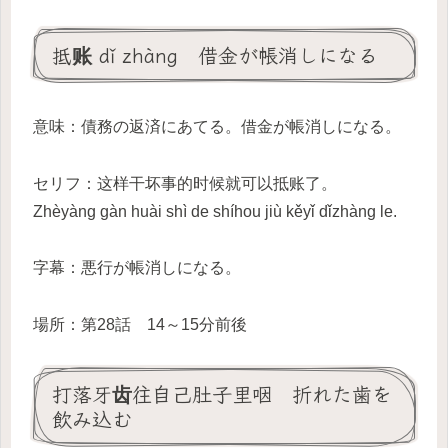
抵账 dǐ zhàng 借金が帳消しになる
意味：債務の返済にあてる。借金が帳消しになる。
セリフ：这样干坏事的时候就可以抵账了。
Zhèyàng gàn huài shì de shíhou jiù kěyǐ dǐzhàng le.
字幕：悪行が帳消しになる。
場所：第28話 14～15分前後
打落牙齿往自己肚子里咽 折れた歯を
飲み込む