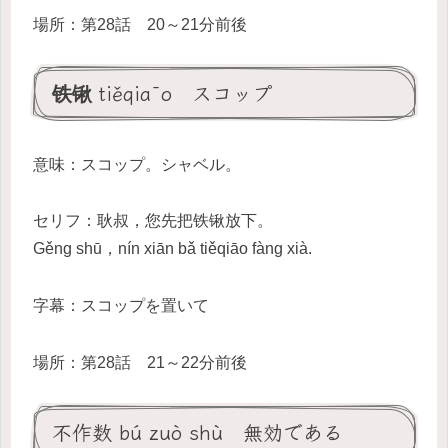
場所：第28話 20～21分前後
铁锹 tiěqiāo スコップ
意味：スコップ。シャベル。
セリフ：耿叔，您先把铁锹放下。
Gěng shū，nín xiān bǎ tiěqiāo fàng xià.
字幕：スコップを置いて
場所：第28話 21～22分前後
不作数 bú zuò shù 無効である