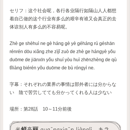
セリフ：这个社会呢，各行各业隔行如隔山人人都想
着自己做的这个行业有多么的艰辛有谁又会真正的去
体谅别人有多么的不容易呢。
Zhè ge shèhuì ne gè háng gè yè géháng rú géshān
rénrén dōu xiǎng zhe zìjǐ zuò de zhè ge hángyè yǒu
duōme de jiānxīn yǒu shuí yòu huì zhēnzhèng de qù
tǐliàng biérén yǒu duōme de bù róngyì ne.
字幕：それぞれの業界の事情は部外者には分からな
い 陰で苦労してても分かってくれる人は少ない
場所：第28話 10～11分前後
光鲜亮丽 guāngxiān liànglì キラ